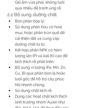
Giữ ẩm vừa phải, không tưới 
quá nhiều để tránh úng rễ.
2.2 Bổ sung dưỡng chất
Bón phân hợp lý:
Sử dụng phân hữu cơ hoai 
mục hoặc phân trùn quế để 
cải thiện đất và cung cấp 
dưỡng chất từ từ.
Kết hợp phân NPK có hàm 
lượng lân (P) và kali (K) cao để 
kích thích rễ phát triển.
Bổ sung vi lượng (Fe, Mn, Zn, 
Cu, B) qua phân bón lá hoặc 
tưới gốc để hỗ trợ cây phục 
hồi nhanh chóng.
Sử dụng chất kích rễ:
Dùng các hoạt chất kích thích 
sinh trưởng nhóm Auxin như 
IBA, NAA, IAA để thúc đẩy cây 