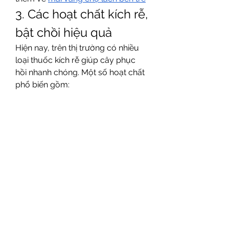
3. Các hoạt chất kích rễ, 
bật chồi hiệu quả
Hiện nay, trên thị trường có nhiều 
loại thuốc kích rễ giúp cây phục 
hồi nhanh chóng. Một số hoạt chất 
phổ biến gồm:
IBA-K: Dùng 1-8g/100 lít nước 
tưới gốc định kỳ 7-10 ngày/lần 
giúp kích thích cây ra rễ mới.
Na-NAA: Pha loãng 1-5g/1000 
lít nước tưới định kỳ 5-7 
ngày/lần để hỗ trợ bộ rễ phát 
triển.
Phối hợp IBA-K và Na-NAA: Tỷ 
lệ 1:5, pha loãng 1-5g/1000 lít 
nước giúp tăng hiệu quả kích 
rễ.