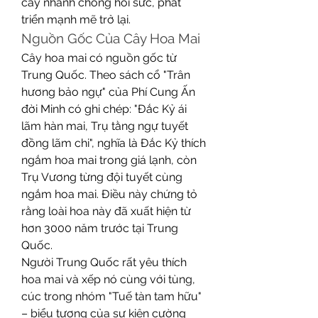
cây nhanh chóng hồi sức, phát 
triển mạnh mẽ trở lại.
Nguồn Gốc Của Cây Hoa Mai
Cây hoa mai có nguồn gốc từ 
Trung Quốc. Theo sách cổ "Trân 
hương bảo ngự" của Phí Cung Ấn 
đời Minh có ghi chép: "Đắc Kỷ ái 
lãm hàn mai, Trụ tằng ngự tuyết 
đồng lãm chi", nghĩa là Đắc Kỷ thích 
ngắm hoa mai trong giá lạnh, còn 
Trụ Vương từng đội tuyết cùng 
ngắm hoa mai. Điều này chứng tỏ 
rằng loài hoa này đã xuất hiện từ 
hơn 3000 năm trước tại Trung 
Quốc.
Người Trung Quốc rất yêu thích 
hoa mai và xếp nó cùng với tùng, 
cúc trong nhóm "Tuế tàn tam hữu" 
– biểu tượng của sự kiên cường 