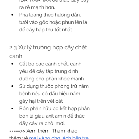
ra rễ mạnh hơn.
Pha loãng theo hướng dẫn, 
tưới vào gốc hoặc phun lên lá 
để cây hấp thụ tốt nhất.
2.3 Xử lý trường hợp cây chết 
cành
Cắt bỏ các cành chết, cành 
yếu để cây tập trung dinh 
dưỡng cho phần khỏe mạnh.
Sử dụng thuốc phòng trừ nấm 
bệnh nếu có dấu hiệu nấm 
gây hại trên vết cắt.
Bón phân hữu cơ kết hợp phân 
bón lá giàu axit amin để thúc 
đẩy cây ra chồi mới.
=====>> Xem thêm: Tham khảo 
thêm về 
mai vàng chợ lách bến tre