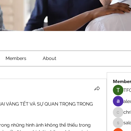
Members
About
Member
TFG
ale
AI VÀNG TẾT VÀ SỰ QUAN TRỌNG TRONG 
chr
chrisna
sal
rong những hình ảnh không thể thiếu trong 
salokhe