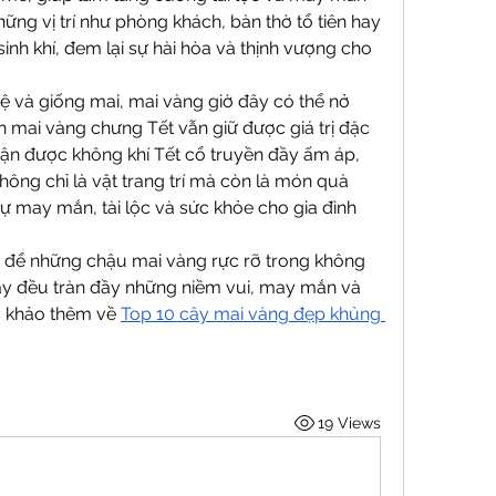
ững vị trí như phòng khách, bàn thờ tổ tiên hay 
inh khí, đem lại sự hài hòa và thịnh vượng cho 
ệ và giống mai, mai vàng giờ đây có thể nở 
 mai vàng chưng Tết vẫn giữ được giá trị đặc 
hận được không khí Tết cổ truyền đầy ấm áp, 
ng chỉ là vật trang trí mà còn là món quà 
sự may mắn, tài lộc và sức khỏe cho gia đình 
 để những chậu mai vàng rực rỡ trong không 
ày đều tràn đầy những niềm vui, may mắn và 
m khảo thêm về 
Top 10 cây mai vàng đẹp khủng 
19 Views