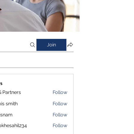
Join
s
 Partners
Follow
xis smith
Follow
isnam
Follow
m
okhesahil234
Follow
sahil234