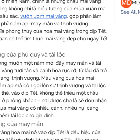
là ở miền Nam, chính là những chậu mai vàng 
MD
àng không chỉ là biểu tượng của mùa xuân mà 
See All
sâu sắc, 
vườn ươm mai vàng
, góp phần làm 
 phần ấm áp, may mắn và thịnh vượng.
ĩa phong thủy của hoa mai vàng trong dịp Tết, 
 bạn có thể tìm thuê mai vàng đẹp cho ngày Tết 
ng của phú quý và tài lộc
mong muốn một năm mới đầy may mắn và tài 
 vàng tươi tắn và cánh hoa rực rỡ, từ lâu đã trở 
sang, thịnh vượng. Màu vàng của hoa mai 
m áp mà còn gợi lên sự thịnh vượng và tài lộc 
 thế, vào dịp Tết, không thể thiếu một chậu 
à ở phòng khách – nơi được cho là sẽ đón nhận 
ựa mai vàng có nhiều cánh, nhiều nụ, càng 
êm tài lộc cho gia đình.
ượng của may mắn
ằng hoa mai nở vào dịp Tết là dấu hiệu của 
. Mỗi gia đình, khi chơi mai Tết, đều mong 