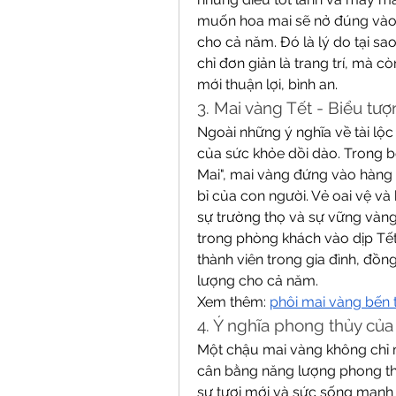
muốn hoa mai sẽ nở đúng vào 
cho cả năm. Đó là lý do tại s
chỉ đơn giản là trang trí, mà 
mới thuận lợi, bình an.
3. Mai vàng Tết - Biểu tư
Ngoài những ý nghĩa về tài lộ
của sức khỏe dồi dào. Trong bố
Mai", mai vàng đứng vào hàng 
bỉ của con người. Vẻ oai vệ và
sự trường thọ và sự vững vàng
trong phòng khách vào dịp Tết
thành viên trong gia đình, đồng
lượng cho cả năm.
Xem thêm: 
phôi mai vàng bến 
4. Ý nghĩa phong thủy củ
Một chậu mai vàng không chỉ m
cân bằng năng lượng phong thủ
sự tươi mới và sức sống mạnh 