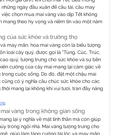
những ngày đầu xuân để cầu tài, cầu may 
ao việc chọn mua mai vàng vào dịp Tết không 
còn mang theo hy vọng và niềm tin vào một năm 
ợng của sức khỏe và trường thọ
c và may mắn, hoa mai vàng còn là biểu tượng 
n loài cây quý, được gọi là "Tùng, Cúc, Trúc, 
cao quý, tượng trưng cho sức khỏe và sự bền 
 kiên cường của cây mai mang lại cảm giác về 
 trong cuộc sống. Do đó, đặt một chậu mai 
 cũng có ý nghĩa cầu chúc sức khỏe cho các 
 thời mang lại không khí vui tươi, tràn đầy năng 
tre
.
a mai vàng trong không gian sống
ang lại ý nghĩa về mặt tinh thần mà còn giúp 
y trong ngôi nhà. Mai vàng tượng trưng cho 
mẽ, giúp làm tăng cường tài lộc và may mắn 