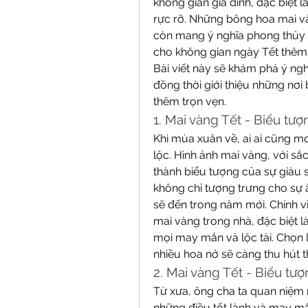
không gian gia đình, đặc biệt 
rực rỡ. Những bông hoa mai v
còn mang ý nghĩa phong thủy 
cho không gian ngày Tết thêm
Bài viết này sẽ khám phá ý ngh
đồng thời giới thiệu những nơi
thêm trọn vẹn.
1. Mai vàng Tết - Biểu tượ
Khi mùa xuân về, ai ai cũng 
lộc. Hình ảnh mai vàng, với sắc
thành biểu tượng của sự giàu 
không chỉ tượng trưng cho sự ấ
sẽ đến trong năm mới. Chính vì
mai vàng trong nhà, đặc biệt l
mọi may mắn và lộc tài. Chọn l
nhiều hoa nở sẽ càng thu hút th
2. Mai vàng Tết - Biểu t
Từ xưa, ông cha ta quan niệm r
những điều tốt lành và may mắn