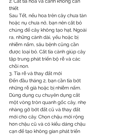
2. Cắt tỉa hoa và cành không cần 
thiết
Sau Tết, nếu hoa trên cây chưa tàn 
hoặc nụ chưa nở, bạn nên cắt bỏ 
chúng để cây không tạo hạt. Ngoài 
ra, những cành dài, yếu hoặc bị 
nhiễm nấm, sâu bệnh cũng cần 
được loại bỏ. Cắt tỉa cành giúp cây 
tập trung phát triển bộ rễ và các 
chồi non.
3. Tỉa rễ và thay đất mới
Đến đầu tháng 2, bạn cần tỉa bớt 
những rễ già hoặc bị nhiễm nấm. 
Dùng dụng cụ chuyên dụng cắt 
một vòng tròn quanh gốc cây, nhẹ 
nhàng gỡ bớt đất cũ và thay đất 
mới cho cây. Chọn chậu mới rộng 
hơn chậu cũ và có kiểu dáng chậu 
cạn để tạo không gian phát triển 