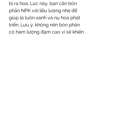
bị ra hoa. Lúc này, bạn cần bón 
phân NPK với liều lượng nhẹ để 
giúp lá luôn xanh và nụ hoa phát 
triển. Lưu ý, không nên bón phân 
có hàm lượng đạm cao vì sẽ khiến 
cây phát triển quá nhiều lá mà 
không ra hoa.
10. Tưới phân cho cây từ tháng 11 
đến tháng 12
Vào tháng 11 và tháng 12, bạn cần 
bón thúc cho cây bằng phân vô cơ 
và kali để giúp cây phát triển hoa 
đẹp và ít rụng. Nếu muốn hoa mai 
sau khi ra không bị yếu, bạn có thể 
bổ sung một ít phân Úc vào cuối 
tháng 11. Việc này giúp tăng cường 
sức khỏe cho cây và duy trì chất 
lượng hoa.
Kết luận: