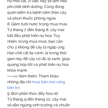
rồi mới cắt, vì việc này sẽ làm hao 
phí chất dinh dưỡng. Cũng đừng 
quên kiểm tra bệnh nấm thân cây 
và phun thuốc phòng ngừa.
8. Giảm tưới nước trong mùa mưa
Từ tháng 7 đến tháng 8, cây mai 
bắt đầu phát triển nụ hoa. Tuy 
nhiên, trong mùa mưa, bạn cần 
chú ý không để cây bị ngập úng. 
Hạn chế cắt tỉa cành, lá trong thời 
gian này để cây có đủ lá xanh, giúp 
quang hợp tốt và phát triển nụ hoa 
khỏe mạnh.
====>> Xem thêm: Tham khảo 
những địa chỉ 
mua bán mai vàng 
bến tre
9. Bón phân thúc đẩy hoa nở
Từ tháng 9 đến tháng 10, cây mai 
sẽ dần ngừng sinh trưởng và chuẩn 