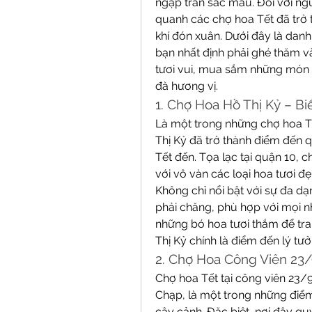
ngập tràn sắc màu. Đối với ngư
quanh các chợ hoa Tết đã trở 
khí đón xuân. Dưới đây là danh 
bạn nhất định phải ghé thăm v
tươi vui, mua sắm những món 
đà hương vị.
1. Chợ Hoa Hồ Thị Kỷ – B
Là một trong những chợ hoa Tết
Thị Kỷ đã trở thành điểm đến 
Tết đến. Tọa lạc tại quận 10, 
với vô vàn các loại hoa tươi đẹ
Không chỉ nổi bật với sự đa dạ
phải chăng, phù hợp với mọi 
những bó hoa tươi thắm để tran
Thị Kỷ chính là điểm đến lý tưở
2. Chợ Hoa Công Viên 23/
Chợ hoa Tết tại công viên 23/
Chạp, là một trong những điểm
cây cảnh. Đặc biệt, nơi đây qu