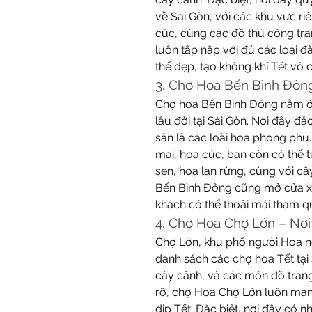
về Sài Gòn, với các khu vực riê
cúc, cùng các đồ thủ công tran
luôn tấp nập với đủ các loại đ
thế đẹp, tạo không khí Tết vô 
3. Chợ Hoa Bến Bình Đôn
Chợ hoa Bến Bình Đông nằm ở 
lâu đời tại Sài Gòn. Nơi đây đặ
sản là các loài hoa phong phú
mai, hoa cúc, bạn còn có thể t
sen, hoa lan rừng, cùng với c
Bến Bình Đông cũng mở cửa xu
khách có thể thoải mái tham 
4. Chợ Hoa Chợ Lớn – Nơi
Chợ Lớn, khu phố người Hoa nổi 
danh sách các chợ hoa Tết tại S
cây cảnh, và các món đồ trang 
rỡ, chợ Hoa Chợ Lớn luôn man
dịp Tết. Đặc biệt, nơi đây có 