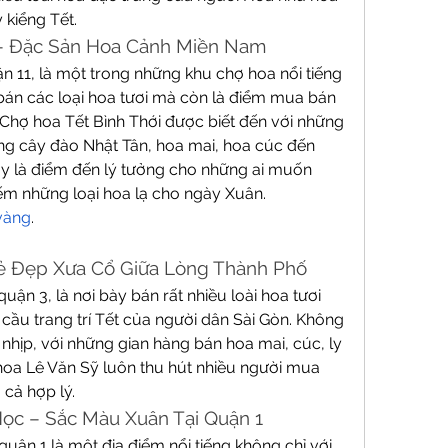
 kiểng Tết.
i – Đặc Sản Hoa Cảnh Miền Nam
n 11, là một trong những khu chợ hoa nổi tiếng 
 bán các loại hoa tươi mà còn là điểm mua bán 
. Chợ hoa Tết Bình Thới được biết đến với những 
ng cây đào Nhật Tân, hoa mai, hoa cúc đến 
ây là điểm đến lý tưởng cho những ai muốn 
ếm những loại hoa lạ cho ngày Xuân.
vàng
.
Vẻ Đẹp Xưa Cổ Giữa Lòng Thành Phố
uận 3, là nơi bày bán rất nhiều loài hoa tươi 
ầu trang trí Tết của người dân Sài Gòn. Không 
nhịp, với những gian hàng bán hoa mai, cúc, ly 
hoa Lê Văn Sỹ luôn thu hút nhiều người mua 
cả hợp lý.
Học – Sắc Màu Xuân Tại Quận 1
ận 1 là một địa điểm nổi tiếng không chỉ với 