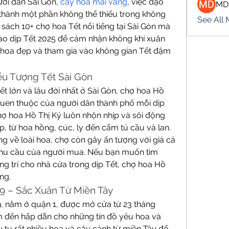
ời dân Sài Gòn, 
cây hoa mai vàng
, việc dạo 
MD
thành một phần không thể thiếu trong không 
See All
sách 10+ chợ hoa Tết nổi tiếng tại Sài Gòn mà 
ào dịp Tết 2025 để cảm nhận không khí xuân 
hoa đẹp và tham gia vào không gian Tết đậm 
iểu Tượng Tết Sài Gòn
 lớn và lâu đời nhất ở Sài Gòn, chợ hoa Hồ 
quen thuộc của người dân thành phố mỗi dịp 
chợ hoa Hồ Thị Kỷ luôn nhộn nhịp và sôi động 
p, từ hoa hồng, cúc, ly đến cẩm tú cầu và lan. 
ng về loài hoa, chợ còn gây ấn tượng với giá cả 
nhu cầu của người mua. Nếu bạn muốn tìm 
g trí cho nhà cửa trong dịp Tết, chợ hoa Hồ 
ng.
9 – Sắc Xuân Từ Miền Tây
9, nằm ở quận 1, được mở cửa từ 23 tháng 
 đến hấp dẫn cho những tín đồ yêu hoa và 
y tụ rất nhiều hoa và cây cảnh từ miền Tây đổ 