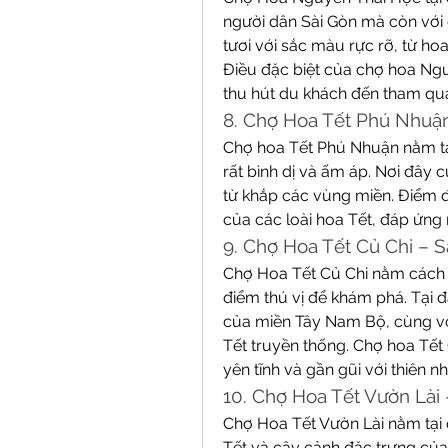
người dân Sài Gòn mà còn với d
tươi với sắc màu rực rỡ, từ ho
Điều đặc biệt của chợ hoa Nguy
thu hút du khách đến tham q
8. Chợ Hoa Tết Phú Nhuận
Chợ hoa Tết Phú Nhuận nằm tại
rất bình dị và ấm áp. Nơi đây c
từ khắp các vùng miền. Điểm đ
của các loài hoa Tết, đáp ứng
9. Chợ Hoa Tết Củ Chi – 
Chợ Hoa Tết Củ Chi nằm cách t
điểm thú vị để khám phá. Tại đ
của miền Tây Nam Bộ, cùng với
Tết truyền thống. Chợ hoa Tết 
yên tĩnh và gần gũi với thiên nh
10. Chợ Hoa Tết Vườn Lài
Chợ Hoa Tết Vườn Lài nằm tại q
Tết và cây cảnh đặc trưng của