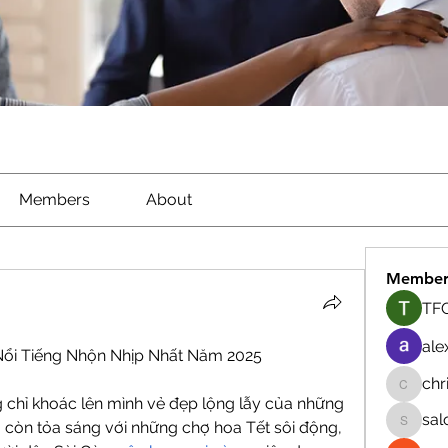
Members
About
Member
TFG
ale
Nổi Tiếng Nhộn Nhịp Nhất Năm 2025
chr
chrisna
 chỉ khoác lên mình vẻ đẹp lộng lẫy của những 
sal
còn tỏa sáng với những chợ hoa Tết sôi động, 
salokhe