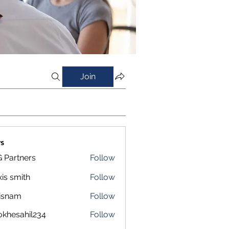
Join
s
 Partners
Follow
xis smith
Follow
isnam
Follow
m
okhesahil234
Follow
sahil234