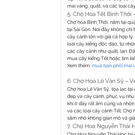
mai vàng, quất, và các loại cây
5. Chợ Hoa Tết Bình Thớ
Chợ hoa Bình Thới, nằm tại quậ
tại Sài Gòn. Nơi đây không chỉ
cây cảnh lớn với giá cả hợp lý
loài cây kiểng độc đáo, từ nhữ
các cây cảnh như quất, lan. Đ
mua cây kiểng Tết hoặc tìm ki
Xem thêm: 
mua bán phôi mai 
6. Chợ Hoa Lê Văn Sỹ – 
Chợ hoa Lê Văn Sỹ, tọa lạc tại q
đẹp và cây cảnh, phục vụ nhu c
khí ở đây rất ấm cúng và nhộn 
và các loại cây cảnh Tết. Chợ 
sắm nhờ không gian mở và giá 
7. Chợ Hoa Nguyễn Thái 
Chợ Hoa Nguyễn Thái Học tại qu