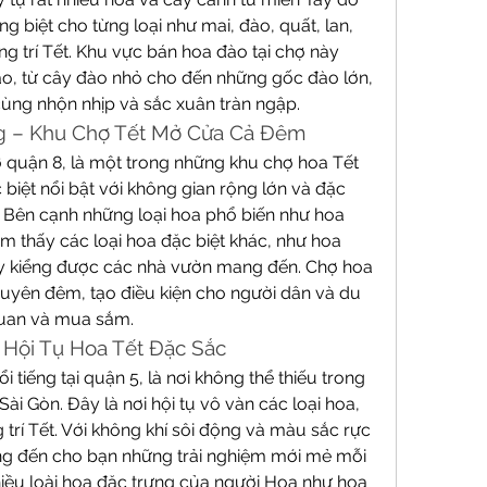
ng biệt cho từng loại như mai, đào, quất, lan, 
g trí Tết. Khu vực bán hoa đào tại chợ này 
ào, từ cây đào nhỏ cho đến những gốc đào lớn, 
cùng nhộn nhịp và sắc xuân tràn ngập.
g – Khu Chợ Tết Mở Cửa Cả Đêm
quận 8, là một trong những khu chợ hoa Tết 
c biệt nổi bật với không gian rộng lớn và đặc 
. Bên cạnh những loại hoa phổ biến như hoa 
ìm thấy các loại hoa đặc biệt khác, như hoa 
ây kiểng được các nhà vườn mang đến. Chợ hoa 
yên đêm, tạo điều kiện cho người dân và du 
quan và mua sắm.
 Hội Tụ Hoa Tết Đặc Sắc
tiếng tại quận 5, là nơi không thể thiếu trong 
ài Gòn. Đây là nơi hội tụ vô vàn các loại hoa, 
trí Tết. Với không khí sôi động và màu sắc rực 
g đến cho bạn những trải nghiệm mới mẻ mỗi 
nhiều loài hoa đặc trưng của người Hoa như hoa 