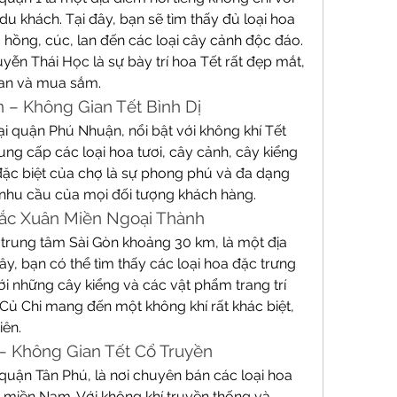
u khách. Tại đây, bạn sẽ tìm thấy đủ loại hoa 
a hồng, cúc, lan đến các loại cây cảnh độc đáo. 
ễn Thái Học là sự bày trí hoa Tết rất đẹp mắt, 
uan và mua sắm.
 – Không Gian Tết Bình Dị
 quận Phú Nhuận, nổi bật với không khí Tết 
ung cấp các loại hoa tươi, cây cảnh, cây kiểng 
ặc biệt của chợ là sự phong phú và đa dạng 
 nhu cầu của mọi đối tượng khách hàng.
Sắc Xuân Miền Ngoại Thành
rung tâm Sài Gòn khoảng 30 km, là một địa 
ây, bạn có thể tìm thấy các loại hoa đặc trưng 
 những cây kiểng và các vật phẩm trang trí 
Củ Chi mang đến một không khí rất khác biệt, 
iên.
 – Không Gian Tết Cổ Truyền
uận Tân Phú, là nơi chuyên bán các loại hoa 
 miền Nam. Với không khí truyền thống và 