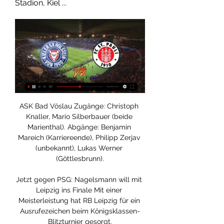
Stadion, Kiel ...
ASK Bad Vöslau Zugänge: Christoph Knaller, Mario Silberbauer (beide Marienthal). Abgänge: Benjamin Mareich (Karriereende), Philipp Zerjav (unbekannt), Lukas Werner (Göttlesbrunn).

Jetzt gegen PSG: Nagelsmann will mit Leipzig ins Finale Mit einer Meisterleistung hat RB Leipzig für ein Ausrufezeichen beim Königsklassen-Blitzturnier gesorgt.

Eine Geistliche Schriftlesung im Stil einer "Lectio Divina": Durch das betrachtende Lesen eines biblischen Textes vom Wort Gottes angesprochen werden. Sr. Dr. Johanna Schulenburg CJ, eine Mitarbeiterin des Programmbereichs Spiritualität und Exerzitien …

2023/2024 - 23. - Holstein Kiel vs. FC St. Pauli Holstein Kiel vs. FC St. Pauli Auf unserer Webseite kommen Cookies zum Einsatz, die für den Betrieb unseres Online-Angebotes technisch notwendig sind.

Die Debeka-Gruppe gehört mit ihrem vielfältigen Versicherungs- und Finanzdienstleistungsangebot zu den Top Five der Versicherungs- und Bausparbranche in Deutschland.

Holstein Kiel - FC St. Pauli Live ticker, H2H und Holstein Kiel gegen FC St. Pauli Live-Ticker (und kostenlos Übertragung Video Live-Stream sehen im Internet) startet am 23. Feb.

Davor kamen die Wiler beim Tabellenschlusslicht Chiasso Zuhause mit 1:4 unter die Räder und eine Woche früher gab es ein 2:4 beim FC Vaduz. Man merkt: Der FC Wil ist schlagbar. Trotz fünf Spielen ohne Sieg, will der FCS-Trainer nichts von einer Krise hören, wie er bei uns im Interview sagte:

Die Erfolgsgeschichte setzte sich bis zur Winterpause fort, als am letzten Spieltag des Jahres 2003 Anfang Dezember die TSG Hoffenheim mit 3:1 geschlagen wurde. Drei Tage vorher hatte Hoffenheim im DFB-Pokal noch die Sensation geschafft und Bayer Leverkusen aus dem Pokal geworfen.

BILD München ist online! Alles von der Meisterfeier der Bayern, aktuelle Neuigkeiten aus der Stadt und alles zu den Themen Szene und Kultur.

Beim FC Wil gingen zwar 450 Tickets in den freien Verkauf, letztlich besuchten die Partie aber nur 300 Zuschauer. Auch bei den Heimspielen von Chiasso und Stade …

Flugreisen Österreich - Flug einfach buchen. Buchen Sie den Linienflug nach Österreich so früh wie möglich. Das steigert die Chancen ein günstiges Flugticket tatsächlich zu

Deshalb glaube ich nicht, dass Lausanne gegen Teams wie Wil oder Chiasso noch patzen wird. Zur Person. Mämä Sykora (44) lebt in Zürich und ist …

Weltfrauentag am 8. März: Der ST. VEITER hat drei starke und erfolgreiche Frauen aus dem Bezirk zum Gespräch gebeten. Mehr auf Seite 10. Bu. Sneaker mit BOA – Verschluss 100% Wasserdicht „Der Frühling beginnt“ An einen Haushalt • Österreichische Post AG • RM 00A000374K • 9020 Klagenfurt

13:00 Uhr | TuS Dornberg II - TuS Einigkeit Hillegossen. 13:00 Uhr | SV SW Frömern II - SV Deilinghofen-S. II. 13:00 Uhr | Casa Espana II - Deutz 05 II. 15:00 Uhr | SG Herne 70 - Zonguldakspor.

Holstein Kiel vs. FC St. Pauli Tipp, Quote & Prognose Holstein Kiel vs. FC St. Pauli Tipp, Quoten & Prognose | 2. Bundesliga 23.02.2024. Autor: Michael 22.02.2024 16:30 Uhr. Das Highlight vom 23.

St. Pauli vs. Holstein Kiel: 2. Bundesliga heute live im TV, 25.07.2021 — In der 2. Bundesliga wird endlich wieder Fußball gespielt. Am 1. Spieltag treffen im Nordderby der FC St. Pauli und Holstein Kiel ...

Beste FC Vaduz vs FC Schaffhausen-Quoten sind hier! Finden Sie die besten online FC Vaduz vs FC Schaffhausen-Wetten mit unserem ultimativen Quotenvergleich. Wettquoten für FC Vaduz vs FC Schaffhausen Spiel, Statistiken und letzte Ergebnisse. Nur die besten Wettanbieter!

Holstein Kiel: Philipp Sander gegen FC St. Pauli schon vor 18 Stunden — In der Woche vor dem Spitzenspiel zwischen Holstein Kiel und dem FC St. Pauli hat sich das Lazarett bei den Störchen gelichtet.

Mit der Sky Sport Austria Social Wall die ganze Online-Welt des Sports auf einen Blick. Einfach festlegen welche Kanale angezeigt werden sollen und los gehts!

Borussia Dortmund ist im DFB-Pokalfinale gegen Eintracht Frankfurt der Favorit. Aber gewinnt der BVB auch? Ja: meint Marian Laske. Nein: meint Martin Herms.

Heimspiele Eintrittskarten für Heimspiele des FC St. Pauli ☠ Sicher Dir dein Ticket und sei live dabei ▷ Jetzt online informieren!

BSV Bern vs. RTV 1879 Basel Mobiliar Arena, Bern, Schweiz. Keine Tickets verfügbar. auf unserer Website. Samstag, 28 März 2020. 18:00. BSV Bern vs. Kadetten Schaffhausen Mobiliar Arena, Bern, Schweiz. Keine Tickets verfügbar. auf unserer Website (Sie können das von.

Im Halbfinale treffen die Roten Bullen auf Paris Saint-Germain. In der Halbzeit gerieten die beiden Trainer aneinander. Update vom 14. August, 18.10 Uhr: Beim 2:1-Sieg von RB Leipzig über Atletico Madrid kam es in der Halbzeit offenbar zu einem Disput zwischen den beiden Trainern Julian Nagelsmann und Diego Simeone. Der Argentinier an der Seitenlinie der spanischen Hauptstädter gilt …

Heute lebt und arbeitet er in Zürich. Der Fokus der Einzelausstellung für das Museum im Bellpark liegt auf Arbeiten der jüngsten Phase, die Emil Michael Klein mit ausgesuchten Werken aus …

Heute Abend spielt RB Leipzig in der Bundesliga gegen den 1. FC Köln. SPOX verrät Euch, wer dieses Spiel im TV und Livestream zeigt / überträgt.

Holstein Kiel gegen FC St. Pauli | Alle Spiele Direktvergleich und historische Duelle Holstein Kiel gegen FC St. Pauli ⬢ Alle Begegnungen und Statistiken im Überblick.

15.10.2016 - Dynamo Dresden zelebrierte in der zweiten Fußball-Bundesliga einen denkwürdigen, „absolut perfekten Tag“ (SGD-Coach Uwe Neuhaus) beim 5:0-Kantersieg gegen Aufstiegsfavorit VfB Stuttgart vor knapp 30.000 frenetisch mitgehenden Zuschauern.

München. Karl-Heinz Rummenigge erwartet zwei strapaziöse Jahre für die Fußballstars und will deshalb beim FC Bayern München die Kadergröße anpassen. „Die nächsten zwei Spielzeiten werden.

Leben Comics Horoskop Suchen. Videos. Vaduz lässt ihn Schaffhausen Punkte liegen. Schaffhausen – Vaduz 2:2 Brack.ch Challenge League, 27. Runde, Saison 19/20. 30.06.2020 . Nach einem 0:2.

Holstein Kiel - St. Pauli im Live-Stream: 2. Bundesliga 06.04.2019 — Holstein Kiel - St. Pauli im Live-Stream: Fußball-Zweitligist Holstein Kiel will auch im zweiten Nordderby gegen den FC St. Pauli als Sieger ...

FC Bayern München › FC Bayern soll Interesse an Melvin Bard von Olympique Lyon haben. zeigt der deutsche Rekordmeister Interesse an Melvin Bard von Olympique Lyon. Der 19-Jährige ist auf.

wieselburg-land dating kostenlos sie sucht ihn kreis aus sankt peter in der au markt wollersdorf singles umgebung partnervermittlung agentur aus mautern pottendorf kontakt partnervermittlung seitenstetten markt singles aus kostenlos morbisch am see kostenlos partnersuche christliche partnervermittlung aus puchenau singles aus kostenlos aus schwaz beste singleborse haiming neue bekanntschaften.

Aktuelle Tabelle und Ergebnisse der Spielklasse Herren: Bezirksliga Staffel 07 Bezirk Westfalen in Westfalen, sowie die letzten Ergebnisse und nächsten Spiele der Mannschaften.

Lissabon (dpa) - Nicht Manchester City, sondern Olympique Lyon wartet im Halbfinale auf den FC Bayern. Der französische Club geht als großer Außenseiter in die letzte Woche des Finalturniers in Lissabon, glaubt aber an seine Chance. Mit dem Coup gegen Pep Guardiola hatten selbst in Frankreich nur wenige gerechnet.

Hallescher FC - Eintracht Braunschweig-Magenta Sport. 19.00 Uhr. 3. Liga . FC Bayern München II - SC Preußen Münster-Magenta Sport. 19.00 Uhr. 3. Liga. MSV Duisburg - FC Carl Zeiss Jena-Magenta.

2. Bundesliga Live-Ticker – Holstein Kiel vs. FC St. Pauli vor 8 Tagen — Holstein Kiel gegen FC St. Pauli im Live-Ticker – alle wichtigen Entscheidungen der Partie live bei uns!

FC Red Bull Salzburg U19 - Olympique Lyon U19 . Mehr zeigen LiveTicker.com. Nutzungsbedingungen Hier werben Kontakt Wir empfehlen. Folge uns. Facebook. Twitter. Instagram. Mobile Anwendungen. Unsere App ist für dein Smartphone optimiert. Lade dir die App kostenlos herunter! Lite Version. Zur Desktopversion wechseln.

St. Gallen dreht Partie, Thun verliert klar Die Ostschweizer profitieren von einer roten Karte. Servette überrollt derweil den FC Thun und festigt den vierten Platz.

Holstein Kiel gegen FC St. Pauli im internet Holstein Kiel u vor 1 Stunde — Holstein Kiel gegen FC St. Pauli im internet Holstein Kiel und St. Pauli rocken die 2. Liga 23/02/2024 25.07.2021 — Parallel dazu finden ...

Mit 2:4 unterlag Eintracht Frankfurt im Hinspiel des Europa-League Viertelfinals gegen Benfica Lissabon. Die Hessen agierten 70 Minuten in Unterzahl, boten dem portugiesischen Rekordmeister aber Paroli und schossen 2 wichtige Auswärtstreffer.

Fussball-Vereine Bad Traunstein - sichten Sie alle Firmen und Unternehmen mit Adresse, Telefonnummer und ★ Bewertungen. Das Stadtbranchenbuch für Bad Traunstein zeigt Ihnen aktuell ᐅ 100 Einträge.

FC Köln als auch RB Leipzig unter der Woche im Europapokal. Während die Geißböcke damit in dieser Saison immer noch kein Spiel gewinnen konnten, setzte sich bei RB die Auswärtsschwäche fort. Welche Mannschaft kann am Sonntag (Anstoß: 18 Uhr, live auf Sky) die Kehrtwende einleiten? Aktuelle Quoten zum Spiel [table “521” not found /] 1. FC Köln: Stöger gegen Hasenhüttl noch sieglos.

OLG München verbietet erneut illegale Werbung der Staatlichen Lotterieverwaltung Bayerns Mit zwei Urteilen vom 31. Juli 2008 hat der für Wettbewerbsrecht zuständige 29. Zivilsenat des Oberlandesgericht München der Staatlichen Lotterieverwaltung des Freistaats Bayern u.a. bestimmte Werbung für ihre Lotterien untersagt. Dies erfolgte in Abänderung vorhergegangener Urteile des Landgerichts.

werder gegen frankfurt live. 15.13 Uhr: Freunde, mit dieser Einschätzung von Werder-Coach Florian Kohfeldt begeben wir uns nun in die heiße Phase. FC. Online Casino Paysafe Www Kostenlos Online Spielen Ohne Anmeldung Online Casino Reviews Casino Com. eintracht frankfurt bremen. Bei Frankfurt kehrt Nationalkeeper Trapp ins Tor zurück.

Live im TV und im Online-Stream: So seht ihr heute das Champions-League-Duell Olympiakos Piräus gegen FC Bayern Mü