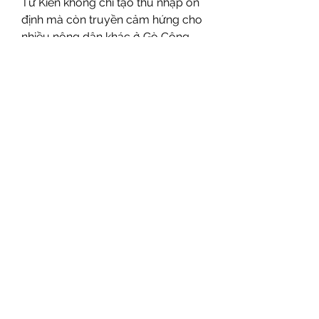
Tư Kiên không chỉ tạo thu nhập ổn 
định mà còn truyền cảm hứng cho 
nhiều nông dân khác ở Gò Công 
Tây. Với sự hỗ trợ của chính quyền 
và tinh thần học hỏi, mai vàng đang 
trở thành hướng đi mới, đầy triển 
vọng cho vùng đất Tiền Giang trù 
phú. Các bạn có thể tham khảo 
thêm về 
Top 10 cây mai vàng đẹp 
khủng nhất Việt Nam
.
0
0
20
Write a comment...
About
Welcome to the group! You can