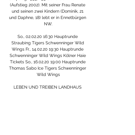
(Aufstieg 2002). Mit seiner Frau Renate 
und seinen zwei Kindern (Dominik, 21 
und Daphne, 18) lebt er in Ennetbürgen 
NW.

So., 02.02.20 16:30 Hauptrunde 
Straubing Tigers Schwenninger Wild 
Wings Fr., 14.02.20 19:30 Hauptrunde 
Schwenninger Wild Wings Kölner Haie 
Tickets So., 16.02.20 19:00 Hauptrunde 
Thomas Sabo Ice Tigers Schwenninger 
Wild Wings

LEBEN UND TREIBEN LANDHAUS 
SCHERRERParty mit zehnjähriger 
Tradition Empfangskomitee im 
Landhaus Scherrer mit Joanna 
Wehmann, Stefanie Ruhlig und Brigitta 
Wehmann Laut Umfrage ist eine große 
Mehrheit der Bevölkerung gegen das 
von der Obrigkeit …
