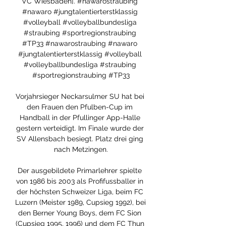
VC Wiesbaden]. #nawarostraubing 
#nawaro #jungtalentierterstklassig 
#volleyball #volleyballbundesliga 
#straubing #sportregionstraubing 
#TP33 #nawarostraubing #nawaro 
#jungtalentierterstklassig #volleyball 
#volleyballbundesliga #straubing 
#sportregionstraubing #TP33

Vorjahrsieger Neckarsulmer SU hat bei 
den Frauen den Pfulben-Cup im 
Handball in der Pfullinger App-Halle 
gestern verteidigt. Im Finale wurde der 
SV Allensbach besiegt. Platz drei ging 
nach Metzingen.

Der ausgebildete Primarlehrer spielte 
von 1986 bis 2003 als Profifussballer in 
der höchsten Schweizer Liga, beim FC 
Luzern (Meister 1989, Cupsieg 1992), bei 
den Berner Young Boys, dem FC Sion 
(Cupsieg 1995, 1996) und dem FC Thun 