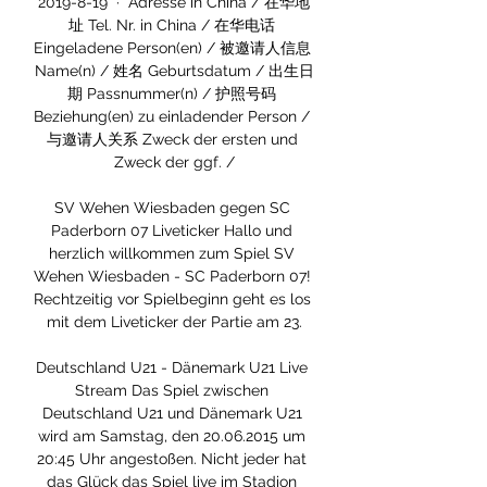
2019-8-19 · Adresse in China / 在华地
址 Tel. Nr. in China / 在华电话 
Eingeladene Person(en) / 被邀请人信息 
Name(n) / 姓名 Geburtsdatum / 出生日
期 Passnummer(n) / 护照号码 
Beziehung(en) zu einladender Person / 
与邀请人关系 Zweck der ersten und 
Zweck der ggf. /

SV Wehen Wiesbaden gegen SC 
Paderborn 07 Liveticker Hallo und 
herzlich willkommen zum Spiel SV 
Wehen Wiesbaden - SC Paderborn 07! 
Rechtzeitig vor Spielbeginn geht es los 
mit dem Liveticker der Partie am 23.

Deutschland U21 - Dänemark U21 Live 
Stream Das Spiel zwischen 
Deutschland U21 und Dänemark U21 
wird am Samstag, den 20.06.2015 um 
20:45 Uhr angestoßen. Nicht jeder hat 
das Glück das Spiel live im Stadion 