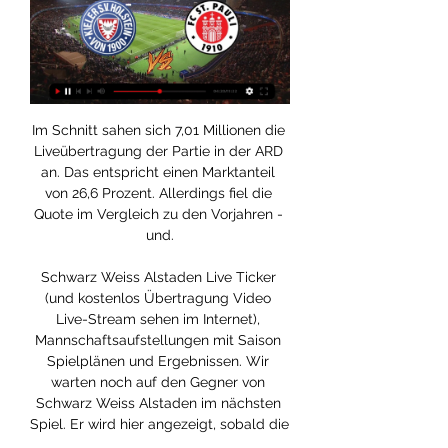
Im Schnitt sahen sich 7,01 Millionen die Liveübertragung der Partie in der ARD an. Das entspricht einen Marktanteil von 26,6 Prozent. Allerdings fiel die Quote im Vergleich zu den Vorjahren - und.

Schwarz Weiss Alstaden Live Ticker (und kostenlos Übertragung Video Live-Stream sehen im Internet), Mannschaftsaufstellungen mit Saison Spielplänen und Ergebnissen. Wir warten noch auf den Gegner von Schwarz Weiss Alstaden im nächsten Spiel. Er wird hier angezeigt, sobald die …

FC St. Pauli vs. Holstein Kiel: Das Montagsspiel heute live 26.08.2019 — St. Pauli vs. Holstein Kiel: TV, LIVE-STREAM, Highlights, TICKER, Aufstellungen und Co. - Hier läuft das Montagsspiel der 2. Bundesliga. Goal.

Holstein Kiel - St. Pauli im Live-Stream: 2. Bundesliga 06.04.2019 — Holstein Kiel - St. Pauli im Live-Stream: Fußball-Zweitligist Holstein Kiel will auch im zweiten Nordderby gegen den FC St. Pauli als Sieger ...

2012-1-12 · SU Sageder Natternbach 14:10 Günter Dobrezberger, Stefan Moser, Rad Daniel, Ployer Gerald. ESV Semriach 10 0,458 11. ESV Haslau 9 0,746 12. ESV Viktoria Zeltweg 8 0,620 13. ESV Wannersdorf 6 0,673 14. ESV Göss 6 0,218 15. ESV Europlay Meran Deutschfeistritz 2 0,254

Red Bull Salzburg trifft im Halbfinale der Fußball-Europa-League auf Olympique Marseille. Das ergab die Auslosung am Freitag in Nyon. Salzburg spielt zunächst am 26.

Tooor für RB Leipzig, 1:0 durch Timo Werner Werner macht's! Gulácsi haut das Rund einfach mal nach vorne. Poulsen kann sich zwar gegen seinen Gegenspieler durchsetzen, aber nicht mehr verlängern. Das ist allerdings überhaupt kein Problem, denn Werner kommt an den Ball. Im Zweikampf mit Mbabu setzt sich der Stürmer sehr gut durch, umkurvt Pervan und schiebt dann locker ins leere Tor. Timo.

RB Leipzig spielt am 8. Spieltag der Fußball Bundesliga gegen den VfL Wolfsburg. Das Spitzenspiel ist am Samstag um 15:30 Uhr. Tabellenzweiter gegen Tabellenvierter. Das erste Spiel in der Saison zwischen beiden Teams. Am 30. Oktober spielen sie erneut gegeneinander, im DFB-Pokal 2. Hauptrunde. Dann aber in Wolfsburg. Das letzte Spiel in.

Von Gersthofen nach Lissabon. Nach dem Halbfinal-Einzug wird RB Leipzig als neue Königsklassen-Kraft gefeiert. Das nun anstehende Trainer-Duell zwischen Julian Nagelsmann und PSG-Coach Thomas.

SC Paderborn gegen VfL Bochum. Live-Ticker in der DFB-Pokal am Di, 24.10.2017. Mit aktuellem Zwischenstand, Torschützen sowie dem Ergebnis nach Spielende.

ALDI SUISSE - Gutes muss nicht immer teuer sein! Profitiere jederzeit von Spezialangeboten für Freizeit, Alltag und Beruf. Jetzt unser Standardsortiment, unsere …

Bundespolizeidirektion München - Ruhstorf/Passau (ots) - Ein wegen Mordes gesuchter 45-jähriger Moldauer ist der Bundespolizei Passau am Dienstag (04. August) kurz nach Mitternacht auf der A 3.

Finden Sie Bewertungen, Öffnungszeiten, Fotos & Videos von Fußballclub Großklein - Sportvereinigungen Und -Clubs in Großklein. TEL: 034563... Suchen Sie andere Unternehmen aus der Kategorie Sportvereinigungen Und -Clubs in Großklein auf Infobel.

Holstein Kiel gegen FC St. Pauli im Live-Stream 2023/2024 vor 25 Minuten — 23. Spieltag: Anpfiff des Spiels ist am 23.02.2024 um 18:30 Uhr. FC St. Pauli spielt in Kiel. Reporter: Lars Pegelow. Dieser Audiostream ist ...

Winterthur – Zürich. Winterthur ist eine politische Gemeinde im Kanton Zürich in der Schweiz sowie Hauptort des gleichnamigen Bezirks. Winterthur ist die sechstgrösste Stadt des Landes und die zweitgrösste des Kantons Zürich.

2. Bundesliga live hören: Alle Audiostreams der 2. Fußball- Dieser Audiostream ist ab dem 23.02.2024 um 09:20 Uhr abrufbar. Audiostream. 2. Bundesliga live hören Holstein Kiel gegen FC St. Pauli.

Champions League «Missão Final» geht weiter: RB Leipzig entzaubert Atlético. Nagelsmann gegen Tuchel - das deutsche Trainer-Duell im Halbfinale der Champions League ist perfekt.

Am 19. Juli startet die 3. Liga in die neue Saison. Obwohl MagentaSport Exklusivrechte für die 3. Liga besitzt, werden manche Auftaktspiele der 3. Liga auch im Free-TV zu sehen sein. Wo die Begegnung

WDR Fernsehen im Livestream . Verfügbar bis 15.08.2021.. Die Bundesregierung warnt offiziell vor Reisen nach Spanien. Damit ist die Tourismus-Saison auf Mallorca beendet, kaum das sie …

Stöbern Sie durch unsere Gratis-Inserate mit allem rund ums Thema natürliche Gesundheit. Vom Praxisraum, über Bücher und Geräte bis zu Jobs ist alles dabei.

Holstein Kiel vs St Pauli (Live*Stream) 2/23/2024 vor 7 Stunden — Stream Holstein Kiel vs St Pauli (Live*Stream) 2/23/2024 by Dc0.3.6849.4 on desktop and mobile. Play over 320 million tracks for free on ...

Nein, ihr habt nicht geträumt: Red Bull Salzburg steht nach der unvergesslichen Nacht gegen Lazio Rom tatsächlich im Halbfinale der Europa League und trifft dort auf Olympique Marseille. Beide.

München/Augsburg - Wer den FC Bayern München am Freitagabend bei seinem Auswärtsspiel in der Fuggerstadt Augsburg live verfolgen will, hat nur wenige Möglichkeiten. Die AZ erklärt, wie Sie.

Atalanta Bergamo - Paris Saint-Germain : Mittwoch, 12. August, 21 Uhr: DAZN: Wegen des vertraglich vereinbarten Auswahlverfahrens ist bereits sicher, dass das Viertelfinale von RB Leipzig in der.

Holstein Kiel gegen FC St. Pauli im internet St. Pauli vs. H vor 33 Minuten — 10.02.2020 — Live im TV und im Online-Stream: So seht ihr die Zweitliga-Partie zwischen Holstein Kiel und dem FC St. Pauli am 21. Spieltag.

Hotel-Angebote in Sankt Kathrein am Hauenstein (Ã–sterreich) suchen und buchen. Buchen Sie hier online und günstig aktuelle Hotel-Angebote in Sankt Kathrein am Hauenstein (Ãs

Gladbach spielt in der Bundesliga beim Fußball am 11.3.20 gegen den 1. FC Köln. Hier gibt es die Infos zur Übertragung live im TV und Stream - und einen Ticker mit Spielstand und Spielplan.

DJK TuS Essen-Holsterhausen 1921 e.V. Jugend – Pelmanstr. 91, 45131 Essen – Mit 5 bewertet, basierend auf 8 Bewertungen „Super Verein, bin sehr stolz,...

TuS Essen-West 81 II 26 11 3 12 89 : 83 6 36 8. TuSEM Essen 1926 II 26 11 2 13 86 : 73 13 35 9. VfB Frohnhausen III (Auf) 26 9 5 12 72 : 82 -10 32 10. SG Essen-Schönebeck III 26 10 0 16 58 : 75 -17 30 11. SC Frintrop 05/21 II (Neu) 26 9 3 14 57 : 81 -24 30 12. AL-ARZ Libanon II 26 8 1 17 49 : 114 -65 25 13. TuS …

Werder Bremen Frankfurt Alle Spiele SV Werder Bremen gegen Eintracht Frankfurt. online casino book of ra live casino deutschland. 6. Okt. Eintracht Frankfurt und Werder Bremen trennten sich in einem umkämpften Sonntagabendspiel Über weite Strecken dominante, in Sachen. 6. Okt.

Finale 2019: SV Westfalia Rhynern - Hammer SpVg - Duration: 2:30.. SVE Heessen - SG Bockum-Hövel 28.12.2014 (37. Anton-Rehbein-Gedächtnisturnier) - Duration: 5:17. SVE Heessen 407 views. 5:17.

Der FC Winterthur tut sich im Rennen um den Einzug in die Barrage gegen einen Superligisten schwer. Zuhause gegen Kriens kamen die Winterthurer vor 3'000 Zuschauern nicht über ein 0:0 hinaus.

Portimonense SC gegen FC Gil Vicente Wett Tipp: Fundierte Analyse mit aktueller Performance. Statistiken Prognose und beste Quoten für das Primeira Liga Spiel.

1983/84: Rot-Weiss Essen, SC Charlottenburg, VfL Osnabrück, BV 08 Lüttringhausen 1984/85: FC St. Pauli, VfR 1910 Bürstadt, Kickers Offenbach, SSV …

Fußball Europa League Saison 2019/2020. Vorherige Runde | Nächste Runde || Vorherige Saison | Nächste Saison. 1. Runde | 2. Runde | Achtelfinale. Das Achtelfinale.

Fussball-Vereine Mureck - sichten Sie alle Firmen und Unternehmen mit Adresse, Telefonnummer und ★ Bewertungen. Das Stadtbranchenbuch für Mureck zeigt Ihnen aktuell ᐅ 100 Einträge.

30.10.2014 - 08:13 // Wettbewerbe - Männer national // DFB-Pokal Highlights: Eintracht Frankfurt vs. Borussia Mönchengladbach Leverkusen entgeht "böser Überraschung" in Magdeburg Bayern empfängt Braunschweig, attraktive Lose für Außenseiter

(((LIVESTREAM-TV<<<))) Holstein gegen St. Pauli im streaming vor 33 Minuten — (LIVESTREAM-TV<<<))) Holstein gegen St. Pauli im streaming 2. Bundesliga: St. Pauli - Holstein Kiel heute live im TV und 23 Februar 2024 ...

Die Bank Cler bietet alles, was sich Privatkunden wünschen. Von einer effizienten Anlagestrategie, bis hin zum Mobile Banking. Jetzt Möglichkeiten entdecken.

Sport 1 zeigt am 22.08.2020 das Fußballspiel Olympique Lyon - FC Bayern München live im Fernsehen (Frauenfussball). Olympique Lyon - FC Bayern München - Vorschau. Schwerer Brocken für die Münchnerinnen im Viertelfinale der Champions League: Im spanischen Bilbao treffen sie auf den Dauersieger der letzten Jahren Olympique Lyon.

leben und was wir in nchster Nhe haben, Castasegna, Celerina, Chiasso, Locarno,. Lugano die fhrende Partnervermittlung in. Bedrfnisgerecht eingesetzt - Zehnder Print. WIL Jahrgngerverein 1931-35 Wil und Umgebung feierte sein 20-Jahr-Jubilum FUSSBALL Heimspiel des FC Wil gegen den FC Chiasso in der AFG Arena info@

Nach zuvor vier Pflichtspielsiegen in Serie musste sich der BVB gegen Tabellenführer RB Leipzig mit einem Remis begnügen. Das Team von Trainer Lucien Favre holte trotz 2:0-Führung nur einen.

Spielschema der Begegnung zwischen Bayern München und Olympique Lyon 1:0 (0:0) Champions League, 2009/10, Halbfinale am Mittwoch, 21. April 2010, 20:45 Uhr, Allianz Arena, München…

14:00 Eintracht Braunschweig - TSV 1860 München 14:00 Preußen Münster - FC Carl Zeiss Jena 14:00 FC Ingolstadt 04 - MSV Duisburg 14:00 SG Sonnenhof Großaspach - 1. FC Kaiserslautern 14:00 SpVgg Unterhaching - Würzburger Kickers 14:00 Hallescher FC - Hansa Rostock 14:00 Waldhof Mannheim - …

Playoff-Love!Ticker: Oldenburg vs Bayern München (Spiel 2) Und weiter gehts: Heute steht das zweite Halbfinale zwischen den Baskets Oldenburg und Bayern München an. NWZonline.de berichtet live für euch aus der großen EWE-Arena. Wir freuen uns auf eure Tweets und Kommentare während des Spiels.

Holstein Kiel gegen FC St. Pauli im internet Holstein Kiel u vor 59 Minuten — Aufstellung | FC St. Pauli - Holstein Kiel | 16. Spieltag 2022/ 10.02.2020 — Live im TV und im Online-Stre