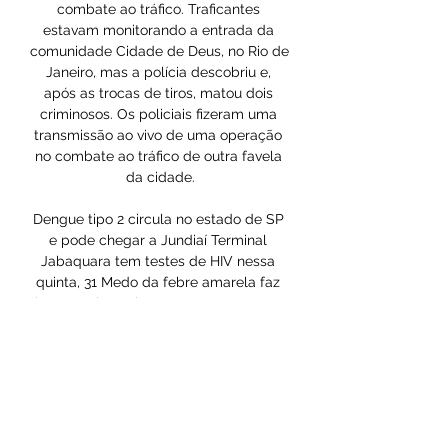
combate ao tráfico. Traficantes 
estavam monitorando a entrada da 
comunidade Cidade de Deus, no Rio de 
Janeiro, mas a polícia descobriu e, 
após as trocas de tiros, matou dois 
criminosos. Os policiais fizeram uma 
transmissão ao vivo de uma operação 
no combate ao tráfico de outra favela 
da cidade.

Dengue tipo 2 circula no estado de SP 
e pode chegar a Jundiaí Terminal 
Jabaquara tem testes de HIV nessa 
quinta, 31 Medo da febre amarela faz 
busca pela vacina aumentar 45 vezes 
no Litoral do PR

RIO - O homem que sequestrou um 
ônibus da empresa Galo Branco, na 
pista sentido Rio da Ponte Rio-Niterói, 
na manhã desta terça-feira, usou um 