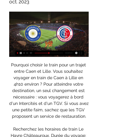
oct. 2023
Pourquoi choisir le train pour un trajet entre Caen et Lille. Vous souhaitez voyager en train de Caen à Lille en 4h10 environ ? Pour atteindre votre destination, un seul changement est nécessaire : vous voyagerez à bord d'un Intercités et d'un TGV. Si vous avez une petite faim, sachez que les TGV proposent un service de restauration.

Recherchez les horaires de train Le Havre Châteauroux. Durée du voyage: 6h05. Liste des trajets Le Havre Châteauroux avec 1 à 3 correspondances

0-1 Versailles vs Châteauroux - Foot Direct Le match est à suivre à 18:00 en direct sur FFF TV. Comment voir le match Versailles Châteauroux en streaming ? Match en streaming légal à suivre sur l ...

Vous consultez actuellement la page : Petro Luanda - Sagrada Esperança Suivez le match Petro Luanda - Sagrada Esperança en direct (résumé, score et buts). Le résultat de ce match Girabola entre Atlético Petróleos Luanda et GD Sagrada Esperança est à suivre en live à partir de 16h00.

Depuis 20 ans, Coton Doux se distingue par son savoir-faire et sa qualité de produits. De la chemise classique unie blanche, noire ou bleue à la chemise originale, Coton Doux vous propose plus de 500 modèles de chemises pur coton fabriquée à partir de coton égyptien, réputé pour être le plus doux au monde. Disponibles en coupe ajustée.

Versailles - Calendrier et résultats National 2023-2024 Versailles - Calendrier et résultats National 2023-2024 : tous les matches. Versailles modifier. Toutes les équipes, Avranches, Châteauroux, Cholet, Dijon ...

Surprise ce matin en nous connectant sur notre fiche Copains d’avant, toutes les options d’ordinaire payantes se révèlent soudainement accessibles. À partir de maintenant il est donc.

Retrouvez les tarifs et informations de votre centre sur notre site : www.psg-academy-france.fr . de NOUVEAUX ESCORT KIDS ONT ÉTÉ TIRÉS AU SORT !! Pour le match opposant le Paris Saint-Germain au SCO d’Angers, la Paris Saint-Germain Academy a donné l’opportunité à 4 enfants de devenir, l’instant d’un match, Escort Kids.

A l'heure où nous rédigeons ces lignes, la composition du groupe l'équipe de Nice n'a pas encore été officialisée. En conclusion, on ne devrait pas s'ennuyer dans ce match de foot en direct Strasbourg Marseille que seuls les abonnés à la chaine beIN pourront regarder en direct live streaming sur leur smartphone iPhone ou Samsung.

Poule 1 : - samedi 20 octobre 2012, Heure 16h40 - King Baudouin Stadium, Brussels - Arbitre: Nigel Owens Poule 2 : - samedi 20 octobre 2012, Heure 14h35

Suivez le match Atletico Chiriqui - San Francisco en direct LIVE ! C'est Atletico Chiriqui qui recoit San Francisco FC pour ce match panameen du dimanche 20 fevrier 2011 (Resultat Primera Division)

Ligue Auvergne-Rhône-Alpes de Basketball Atrium 3, 1-3 rue du colonel Chambonnet 69500 BRON. Tél: 09 77 42 36 20 Email: secretariat@aurabasketball.com

J9 NATIONAL I GOAL FC - LB CHÂTEAUROUX EN DIRECT Suivez en direct le match GOAL FC vs LB Châteauroux pour le compte de la 9e journée du championnat National 2023-2024. Rendez-vous sur FFFtv le vendredi 6 ...FFF TV · 1 oct. 2023

FC Versailles - Site Officiel du Football Club de Versailles 78 Découvrez les dernières actualités du club en direct. Suivre · 14k abonnés · Nous 20. 17. Logo LB Châteauroux. LB Châteauroux, 19. 18. Logo SO Cholet. SO ...

Versailles - Châteauroux : Sur quelle chaîne Chaîne Versailles - Châteauroux. Ci-dessous, la chaîne pour regarder aujourd'hui le match Versailles - Châteauroux en direct live.

Résultat Versailles - Châteauroux (0-1) la 27e journée de Le match est à suivre en direct le 03 avril 2023 à 18:00 sur FFF TV. Où voir le match Versailles Châteauroux en streaming ? Match en streaming légal en ...

Voir les infographies pour CF Uniao Madeira vs Maritimo Funchal B - Sporticos.com - statistiques footballistiques sous forme d'infographies. Plus de 60 championnats du monde entier

Versailles 78 v LB Châteauroux Pronostics et Résultats & 22 nov. 2023 — Regardez maintenant en direct sans publicité ! Diffusion légale vérifiée en direct. *Pour regarder, vous devez avoir un compte avec de l'argent ...

Suivez le match Perez Zeledon - Carmelita en direct LIVE ! C'est Municipal de Perez Zeledon (Asociacion Deportiva Municipal Perez Zeledon) qui recoit AD Carmelita pour ce match costaricain du mercredi 10 aout 2016 (Resultat de championnat costa ricain)

Victoire qui propulse Apejes au 2 e rang du classement avec 29 points, dans un stade omnisport qui renoué avec les compétitions de la LFPC, en ouverture de la journée Dragon de Yaoundé et Unisport se sont neutralisé 1-1, c’est pourtant les locaux qui ont ouvert le score à la 10 e

L’opposition entre Bordelais et Stéphanois sera arbitrée par Monsieur Ruddy Buquet. Il sera assisté par Monsieur Guillaume Debart et Monsieur Julien Pacelli. Monsieur Benoit Bastien et Monsieur William Lavis seront en charge de l’assistance vidéo. Monsieur Benjamin Lepaysant officiera comme quatrième arbitre. La saison dernière.

Si vous etes a la recherche du meilleur tarif sur cette ligne, sachez qu'il s'eleve a 59 euros. Pour denicher d'autres trajets Guingamp-Bordeaux, le covoiturage est une bonne option. Il coutera 43 euros environ. Votre covoiturage Guingamp-Bordeaux durera 6 heures approximativement puisque la route est de 591 kilometres. Vous serez certainement.

Angers - Amiens. Résultat Angers - Amiens en Ligue 1 (23eme journée). Le Samedi 27 Janvier 2018 à partir de 20h00, suivez le score en direct et les actions du match entre l'Angers SCO et l'Amiens …

Sur qui parier au match Grenoble Foot 38 - Paris FC en Domino's® Ligue 2 ? Découvrez notre pronostic ! QuiParier.com : LE site qui vous dit simplement sur QUI parier ! Chaque pronostic sportif est établi par des professionnels du pari en ligne. Les statistiques sont mises à jour en régulièrement et cela jusqu'au début du match de foot, tennis, basket, volley ou hand... afin de vous.

Dans la passe de Thiolet, au débouché du Djeuss dans le delta, avec quelques Vanneaux éperonnés (vanellus spinosus, spur-winged lapwing), des dizaines de Rolliers d'Abyssinie (coracias abyssinicus, abyssinian roller), des immatures dont les brins de la queue n'ont pas encore poussé, traversent entre la pointe de la caserne de Bango et la.

En soumettant ce formulaire, vous acceptez de recevoir par e-mail l'actualité de la ville de Pertuis. Vous pouvez vous désinscrire à tout moment en utilisant le lien inclus dans les newsletters.

Besoin D'Un E-Visa Bénin ? Obtenez Votre E-Visa Bénin En Express Sans Vous Déplacer ! Demande De Visa Bénin En Ligne, Délais, Prix Et Documents A fournir.

Rapaces De Gap Saison 17 18. Scorpions De Mulhouse Round Logo. Boxers De Bordeaux Logo. Brûleurs De Loups BDL Logo. Brûleurs De Loups Head Logo. Chamonix Hockey Club Logo. Diables Noirs De Tours Logo. Diables Rouges De Briançon DR Logo. Diables Rouges De Briançon Logo. Dragons De Rouen Logo. Dragons De Rouen Puck D Logo . Dragons De Rouen Texte Logo. Email updates. Brand new free PNGs.

dury mathilde dury m. azur tennis club d'asnieres -2/6 7/6 4/6 6/4 dury m. lespes justine 3/6 7/6 7/5 gradignan tc 0 lespes j. foretz s. q1 sreeves mathilde 5/7 7/5 6/1 6/0 6/1 t.c. du bocage mayennais 2/6 mattel marie cormeillais (acs) -15 le bihan kelia mattel m. tc thiais belle epine -4/6 6/2 6/3 bordessoule justine le bihan k.

LE MATCH EN DIRECT - La Berrichonne Football Voir les nouveautés. 03 Avril 2023. LE MATCH EN DIRECT. VERSAILLES - Suivez le match en direct. J27 I FC VERSAILLES - LB CHÂTEAUROUX EN DIRECT (17H45) ...

Trouvez les dernières cotes Dunkerque - Marignane sur SmartBets. Rejoignez SmartBets et personnalisez votre compte. Profitez des meilleurs cotes Dunkerque - Marignane pour …

KSKV Zwevezele club belge de D3 championnat de Division 3 amateur VFV A national de football en Belgique. Profil équipe, effectif joueurs résultats calendrier

En première ligne pour réduire l’empreinte carbone" Violée à 13 ans, Flavie Flament adresse un message poignant aux enfants victimes d’abus sexuels Oh My Mag

Football, France: résultats en direct de FC Versailles Versailles - Chateauroux, 02.03. Villefranche - Versailles, 08.03. Versailles - Nancy. Voir plus. France gouvernement. Les jeux d'argent et de hasard peuvent ...

0-1 Châteauroux vs Versailles - Foot Direct À quelle heure et sur quelle chaîne voir le match entre Châteauroux et Versailles en france ? Le match est à suivre à 19:30 en direct sur FFF TV. Comment voir ...

MVYDEO - Ecouter de la musique gratuite | les futurs Hits de demain en exclu , nouveautés singles , actu-music , le meilleur des albums , top hits du mois.

Accès Direct. WebMail DPML . Prise de RDV - Demande d'attribution de site . Prise de RDV - Enregistrement des produits de santé . Alerte Pharmacovigilance. A l'attention des prescripteurs et dispensateurs de médicaments. 30 Septembre 2019. Arrêt de commercialisation et abrogation des Autorisation de Mise sur le Marché (AMM) de: - OFLOCET 200 mg/40ml, solution injectable pour …

Pronostic Tremblay Toulouse Union du 11/09/2019 en Starligue – Découvrez les pronostics, les statistiques et les meilleures cotes pour le match de Handball Tremblay - Toulouse Union réalisés par les experts sportifs de RueDesJoueurs.

Trouver les meilleurs carreleurs Tremblay-en-France et professionnels du carrelage, pierres et plans de travails Tremblay-en-France. Découvrez les portfolios, avis et recommandations.

Chateauroux - Programme TV matchs La Berrichonne Nous vous laissons regarder l'agenda foot de la semaine ci-dessous. chateauroux : l'agenda foot de la semaine. Directs et rediffusions, voici le programme tv ...

Votre abonnement a bien été pris en compte. Vous serez alerté(e) par courriel dès que la page « Congé du salarié pour mariage ou Pacs » sera mise à jour significativement.

Industry 4.0 par GESIPA® Grâce à la facilité de connexion à l'application GESIPA, toutes les informations sont rassemblées en un seul point et disponibles à tout moment.

Trouvez les dernières cotes W