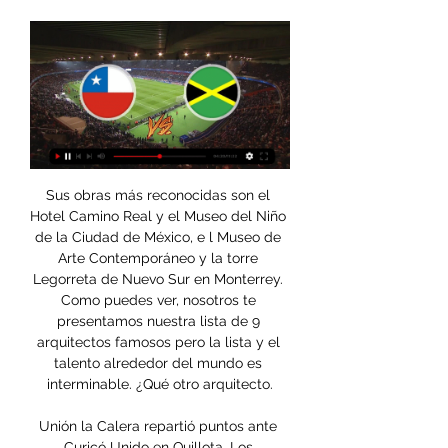
Sus obras más reconocidas son el Hotel Camino Real y el Museo del Niño de la Ciudad de México, e l Museo de Arte Contemporáneo y la torre Legorreta de Nuevo Sur en Monterrey. Como puedes ver, nosotros te presentamos nuestra lista de 9 arquitectos famosos pero la lista y el talento alrededor del mundo es interminable. ¿Qué otro arquitecto.

Unión la Calera repartió puntos ante Curicó Unido en Quillota. Los 'cementeros' fueron superiores en la Quinta Región, pero no tuvieron claridad en la definición para superar a un sólido Deschamps, quien ahogó toda la tarde el grito de gol para los caleranos.

Club Atlético Grau, Piura, Peru. 38 mil Me gusta. Cuenta oficial de Facebook del Club Atletico Grau de Piura, equipo Patrimonio de Piura. Fundado el 5 de junio de 1919.

El desarrollo sostenible, el desarrollo de nuestros municipios y la posibilidad de dotar a nuestros hombres y mujeres de herramientas para que puedan crear e innovar pasa por mirar más allá de unos ministerios, de los cuatro años que dura una Legislatura.

Dicen que equipo que gana no se toca. Pero Sergio Esquivel, técnico de 18 de Julio, apostaría al debut de Algalarrondo para enfrentar el próximo domingo a Nacional de Salto, en lo que será su segunda presentación en la Serie C de la Copa Nacional de Clubes.

Línea de transparencia: 018000 522526 / Correo: etica@grupo-exito.com / Formulario ético. El Reconocimiento Emisores – IR otorgado por la Bolsa de Valores de Colombia S.A, no es una certificación sobre la bondad de los valores inscritos ni sobre la solvencia del emisor.

O Ferroviário entrou em campo na noite desta quarta-feira (10) para enfrentar o Guarany de Sobral, pela quarta rodada do Campeonato Cearense. Na partida onde o Ferroviário pressionou o adversário, criou diversas chances de gol, o resultado positivo não veio. O Ferroviário …

spm shoes biker boots laatste botas planas combinadas tractor baseball cap ralph lauren 500111 crni dje?je crne tajice gumijasti gel etui matte za apple iphone 6s iphone 6 ovo su doma?i servisi na kojima mo?ete pla?ati online adidas adidas bucket hat in black stone roses embroidered lemon bucket hat in bb7 valley for 2019 uniform jacket and.

Gil Vicente está entre los primeros lugares de la Liga de Honra (Segunda) aunque lejos en punta de la zona de ascenso.En la Taca superó en octavos a Portimonense de su misma categoría por los penales (igualaron 1-1 en tiempo regular9. En tanto Nacional está a media tabla en la primera categoría. En este certamen ha gestado el +2.5 en sus 3 choques y viene de eliminar por penales al.

– El pronóstico para hoy es de tormentas intensas en Chiapas, Oaxaca, Veracruz y Tabasco, y tormentas muy fuertes en Jalisco, Colima, Michoacán, Guerrero, Campeche y Quintana Roo, informó el Servicio Meteorológico Nacional (SMN) @conagua_clima, dependiente de la Comisión Nacional del Agua (Conagua) @conagua_mx.

Ancash Noticias, Huaraz. 97K likes. Bienvenidos a la página de Áncash Noticias en Facebook, un lugar donde podemos conversar sobre el acontecer local y regional. Acá encontrarás información...

La Universidad Católica sigue como líder exclusivo del Campeonato Nacional 2020 tras obtener quince puntos en cinco partidos. Sus escoltas, Unión La Calera y Curicó Unido, tienen tres unidades menos. En tanto, Colo Colo empezó a complicarse en la parte baja del torneo y quedó decimocuarto con sólo un partido ganado y cuatro perdidos.

27 de mar de 2012 - Explore a pasta "Notícias sobre o sysPet" de syspet, seguida por 314 pessoas no Pinterest. Veja mais ideias sobre De volta ao lar, Tem senha e Viver sozinho.

Vitória SC-Gil Vicente, 21h00 – Sport TV. Jornada 32. Sábado, 2 de maio. Marítimo-Rio Ave, 15h30 – Sport TV. Santa Clara-Aves, 15h30 – Sport TV. Benfica-Vitória SC, 18h00 – BTV. FC Porto-Sporting, 20h30 – Sport TV. Domingo, 3 de maio. Gil Vicente-Tondela, 15h00 – Sport TV. Portimonense …

Universidad de Chile vs Palestino En Vivo 20:00 horas primer tiempo : enero 10, 2014 Futbol Chileno Universidad de Chile vs Palestino En Vivo, Ver Universidad de Chile vs Palestino En Vivo, Uni...

Amistoso: Chile vs Jamaica (Previa) - YouTube 1:07Amistoso: Chile vs Jamaica (Previa). 827 views · 7 years agomore En el minuto 90+3, Salomón Rondón marco el gol de la victoria. José ...YouTube · CONMEBOL · 27 may 2016

Chile – Jamaica: Hora, posible formación y dónde ver por TV Top profesionales del fútbol que juegan al Football Manager Personalised advertising and content, advertising and content measurement, audience research and ...

2020-5-17 · Trofeo. Desde su implementación en el Verano 2012, el trofeo de campeón cuenta con 32 pulgadas de altura, mientras que su diámetro es de 12.Tiene como características el balón de fútbol en la parte superior y los detalles en el cuerpo, ambos fabricados con oro; estos dos son sostenidos por una barra hecha de plata y su base es escalonada, realizada con el metal dorado.

Horario, resultado y estadísticas del Internacional - Atlético GO | Liga Brasileña 2020 ¡Vas a denunciar un contenido! x. Denuncia sólo contenidos que incumplan nuestras Normas de uso o conducta. Aunque revisamos todas las denuncias que nos llegan, sólo respondemos si procede.

Guaireña F.C. ante Nacional y Sportivo Luqueño frente a Cerro Porteño son los choques que marcan el inicio de la segunda rueda del Campeonato Apertura de la Asociación Paraguaya de Fútbol.

Porqué La Señal Medios convoca a participar de la campaña de Radio Gráfica y al Festival en el ND Ateneo.. Hace tiempo ya que La Señal Radio encontró un lugar. Después de andar por queridas emisoras como La Tribu, La Comunitaria de Avellaneda, Futura de La Plata, Cooperativa, El Mundo, Onda Latina entre otras, se integró a Radio Gráfica.

Comparador de cuotas Gil Vicente vs Portimonense. Encuentra las mejores cuotas para apostar al Gil Vicente vs Portimonense a un golpe de click. La mejor cuota por la victoria del Gil Vicente la encontramos en Casa 19 con una cuota de 2.5. Por el Empate podemos apostar a cuota 3.24 en Casa 6.

VER Barcelona Sporting Club vs Aucas EN VIVO por GolTV – Este Domingo 22 de Septiembre por la fecha 26 desde las 16h30 por la LigaPro 2019. Barcelona Sporting Club vs. Aucas EN VIVO a partir de las 16h30 por la fecha veintiséis del Campeonato Ecuatoriano, partido a efectuarse en el Estadio Monumental Banco Pichincha, siendo el juez principal Mario Romero con emisión del canal oficial GolTV.

Chile 6 - Jamaica 0 Femenil (Resumen Completo-28/20/2023) 5:30Chile vs Jamaica | Partido completo México Femenil vs Jamaica Femenil RESUMEN Juegos Panamericanos 22.9.2023 DEL MINUTOS 63.YouTube · MauriiHD Producciones · 28 oct 2023

23:00 sportivo luqueÑo-olimpia 2-2 lunes 19.02.2018 22:00 nacional-3 de febrero martes 20.02.2018 00:15 guaranÍ-depvo.capiatÁ. clasificaciÓn: olimpia 7 libertad 7 cerro porteÑo 4 depvo.capiatÁ 4 independiente(cg) 4 guaranÍ 3 depvo.santani 3 sol de amÉrica 3 nacional 3 general dÍaz 2 sportivo luqueÑo 2 3 de febrero 1

Los 40 Principales emite los éxitos actuales del pop, pop-rock y house, con las últimas noticias. Además, audios, la lista 40, agenda de conciertos, juegos y mucho más. ¡La última hora sobre todos los artistas, canciones y videoclips favoritos, de forma rápida y directa para estar a la última!

Copa del Rey 19/20: La Real Sociedad gana a Osasuna y avanza a cuartos 3-1. Los goles de Isak (2) y Odegaard (1) han dado el pase a los donostiarras.

Si hablamos de un pueblo de Mesoamérica que no se doblegó al control azteca, fue la cultura Purépecha. Llamados también tarascos, fue una civilización que habitó una gran parte del actual estado mexicano de Michoacán, así como algunos valles de Guanajuato y Jalisco. Esta cultura se desarrolló entre el año 1200 y 1521 D.C., llegando.

Clube de Regatas do Flamengo. SEJA SÓCIO-TORCEDOR. Facebook Twitter Instagram Youtube. Clube de Regatas do Flamengo.. Ceará 0x3 Flamengo.. CT George Helal. Estrada dos Bandeirantes, 25.997; Vargem Grande - Rio de Janeiro/RJ - Brasil; CEP: 22785-275; Patrocinadores. Parceiros. Apoio.

Horario, resultado y estadísticas del Cienciano - Atlético Grau | Perú - Liga 1 Apertura ¡Vas a denunciar un contenido! x. Denuncia sólo contenidos que incumplan nuestras Normas de uso o conducta. Aunque revisamos todas las denuncias que nos llegan, sólo respondemos si procede.

SAN JUAN DE LA MAGUANA: El Ministerio de Obras Públicas informó que en los próximos días serán concluidos los trabajos de construcción de 15 edificios de los 44 que tiene el proyecto habitacional Revitalización Urbana Residencial Vista del Río, ubicado en el sector La Mesopotamia I, …

Levante y Valencia abren a las 12 la jornada del domingo con un derbi. Ambos equipos llegan a la tercera jornada tras perder sus respectivos partidos el pasado fin de semana.

La ANFP dio a conocer la programación de la fecha 11 de la Segunda Rueda del Campeonato Nacional, la cual debió jugarse hace tres semanas, pero se suspendió debido a la contingencia nacional de las movilizaciones en todo el país. “Tomando en cuenta la situación que atraviesa nuestro país y con el objeto de priorizar la seguridad de.

Al igual que ocurrió con JJ Urquiza (), Almagro ya conoció todo su fixture de cara a una nueva temporada de la Primera B Nacional 2018/19. Según se informó de manera oficial mediante la página de la Asociación del Fútbol Argentino (AFA), el primer partido será el próximo lunes, a partir de las 21.05 horas y con transmisión de TyC Sports, cuando reciba a Chacarita en el estadio Tres.

UNIÓN LA CALERA SE METE EN LA PARTE ALTA DE TABLA TRAS VENCER A DEPORTES TEMUCO.. pero Miguel Aceval, estuvo atento para sacar una pelota de la línea, manteniendo el cero en su portería. Resultado con el que irían al descanso.. EVERTÓN DE VIÑA DEL MAR SUFRIÓ DURO TRASPIÉ AL SER DERROTADO POR CURICÓ UNIDO EN EL SUR DEL PAÍS.

Ayuda: Estás en la página de resultados del Real Sociedad de la sección Fútbol/España.MisMarcadores.com proporciona marcadores en directo del Real Sociedad, resultados parciales y 