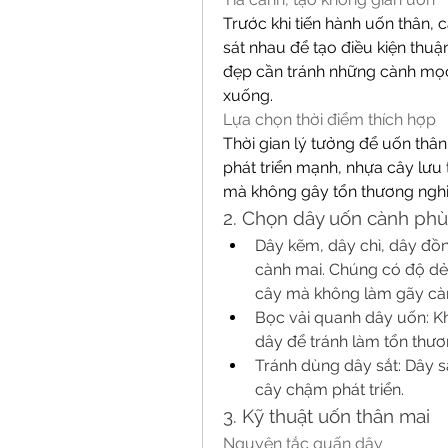
Trước khi tiến hành uốn thân, 
sát nhau để tạo điều kiện thuậ
đẹp cần tránh những cành mọ
xuống.
Lựa chọn thời điểm thích hợp
Thời gian lý tưởng để uốn thân 
phát triển mạnh, nhựa cây lưu 
mà không gây tổn thương nghi
2. Chọn dây uốn cành ph
Dây kẽm, dây chì, dây đồn
cành mai. Chúng có độ dẻo 
cây mà không làm gãy cà
Bọc vải quanh dây uốn: K
dây để tránh làm tổn thươ
Tránh dùng dây sắt: Dây sắ
cây chậm phát triển.
3. Kỹ thuật uốn thân mai
Nguyên tắc quấn dây