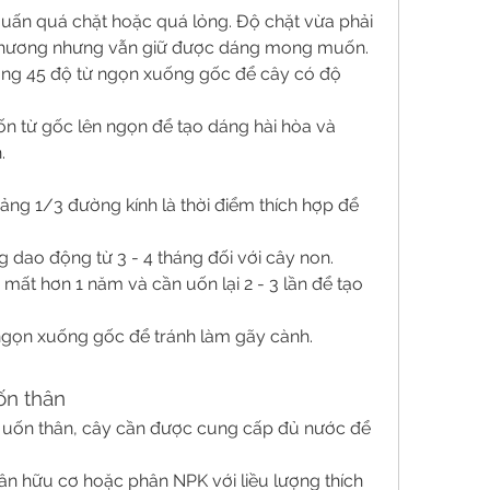
uấn quá chặt hoặc quá lỏng. Độ chặt vừa phải 
 thương nhưng vẫn giữ được dáng mong muốn.
ng 45 độ từ ngọn xuống gốc để cây có độ 
ốn từ gốc lên ngọn để tạo dáng hài hòa và 
.
ảng 1/3 đường kính là thời điểm thích hợp để 
g dao động từ 3 - 4 tháng đối với cây non.
 mất hơn 1 năm và cần uốn lại 2 - 3 lần để tạo 
 ngọn xuống gốc để tránh làm gãy cành.
ốn thân
 uốn thân, cây cần được cung cấp đủ nước để 
n hữu cơ hoặc phân NPK với liều lượng thích 