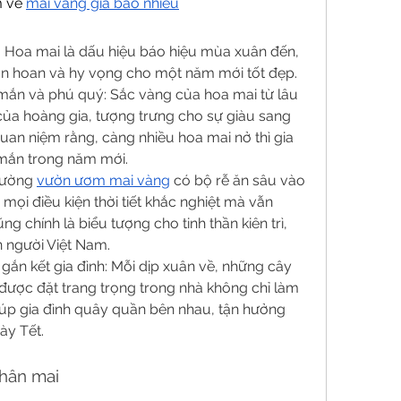
 về 
mai vàng giá bao nhiêu
 Hoa mai là dấu hiệu báo hiệu mùa xuân đến, 
ân hoan và hy vọng cho một năm mới tốt đẹp.
ắn và phú quý: Sắc vàng của hoa mai từ lâu 
ủa hoàng gia, tượng trưng cho sự giàu sang 
uan niệm rằng, càng nhiều hoa mai nở thì gia 
mắn trong năm mới.
cường 
vườn ươm mai vàng
 có bộ rễ ăn sâu vào 
mọi điều kiện thời tiết khắc nghiệt mà vẫn 
 chính là biểu tượng cho tinh thần kiên trì, 
n người Việt Nam.
ắn kết gia đình: Mỗi dịp xuân về, những cây 
được đặt trang trọng trong nhà không chỉ làm 
úp gia đình quây quần bên nhau, tận hưởng 
ày Tết.
thân mai