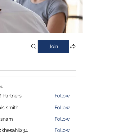
Join
s
 Partners
Follow
xis smith
Follow
isnam
Follow
m
okhesahil234
Follow
sahil234