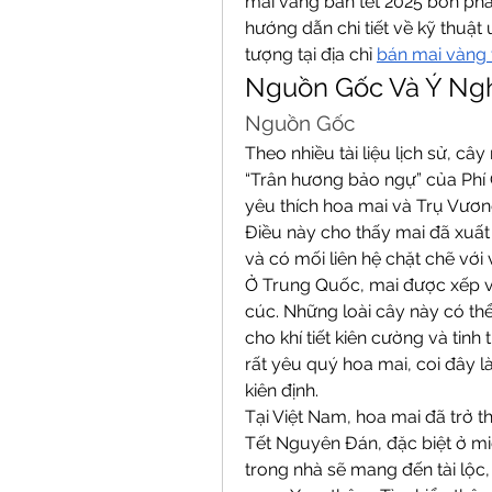
mai vàng bán tết 2025 bón phân
hướng dẫn chi tiết về kỹ thuật
tượng tại địa chỉ 
bán mai vàng 
Nguồn Gốc Và Ý Ngh
Nguồn Gốc
Theo nhiều tài liệu lịch sử, c
“Trân hương bảo ngự” của Phí 
yêu thích hoa mai và Trụ Vương
Điều này cho thấy mai đã xuất
và có mối liên hệ chặt chẽ với
Ở Trung Quốc, mai được xếp v
cúc. Những loài cây này có thể
cho khí tiết kiên cường và tinh 
rất yêu quý hoa mai, coi đây l
kiên định.
Tại Việt Nam, hoa mai đã trở t
Tết Nguyên Đán, đặc biệt ở miề
trong nhà sẽ mang đến tài lộc