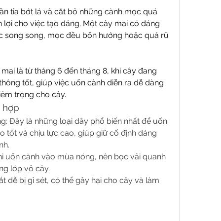
cần tỉa bớt lá và cắt bỏ những cành mọc quá 
n lợi cho việc tạo dáng. Một cây mai có dáng 
c song song, mọc đều bốn hướng hoặc quá rũ 
mai là từ tháng 6 đến tháng 8, khi cây đang 
thông tốt, giúp việc uốn cành diễn ra dễ dàng 
êm trọng cho cây.
ù hợp
g: Đây là những loại dây phổ biến nhất để uốn 
tốt và chịu lực cao, giúp giữ cố định dáng 
nh.
hi uốn cành vào mùa nóng, nên bọc vải quanh 
ng lớp vỏ cây.
t dễ bị gỉ sét, có thể gây hại cho cây và làm 