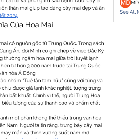
, cắt tỉa và phòng trừ sâu bệnh. Dưới đây là 
MD
 uốn thân mai giúp tạo dáng cây mai đẹp và ấn 
See All
tết 2024
ĩa Của Hoa Mai
ây mai có nguồn gốc từ Trung Quốc. Trong sách 
Cung Ấn, đời Minh có ghi chép về việc Đắc Kỷ 
 thường ngắm hoa mai giữa trời tuyết lạnh. 
 hiện từ hơn 3.000 năm trước tại Trung Quốc 
 văn hóa Á Đông.
ào nhóm “Tuế tàn tam hữu” cùng với tùng và 
 chịu được giá lạnh khắc nghiệt, tượng trưng 
thần bất khuất. Chính vì thế, người Trung Hoa 
à biểu tượng của sự thanh cao và phẩm chất 
hành một phần không thể thiếu trong văn hóa 
n Nam. Người ta tin rằng, trưng bày cây mai 
, may mắn và thịnh vượng suốt năm mới.