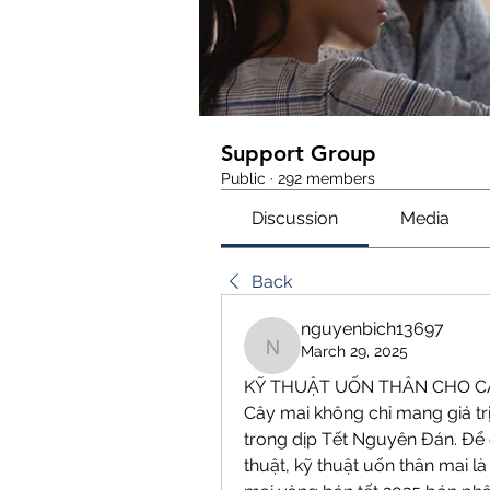
Support Group
Public
·
292 members
Discussion
Media
Back
nguyenbich13697
March 29, 2025
nguyenbich13697
KỸ THUẬT UỐN THÂN CHO C
Cây mai không chỉ mang giá trị 
trong dịp Tết Nguyên Đán. Để 
thuật, kỹ thuật uốn thân mai 