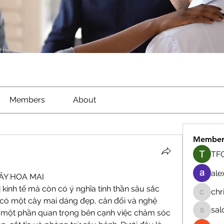
Members
About
Member
TFG
ale
ÂY HOA MAI
kinh tế mà còn có ý nghĩa tinh thần sâu sắc 
chr
chrisna
có một cây mai dáng đẹp, cân đối và nghệ 
sal
là một phần quan trọng bên cạnh việc chăm sóc 
salokhe