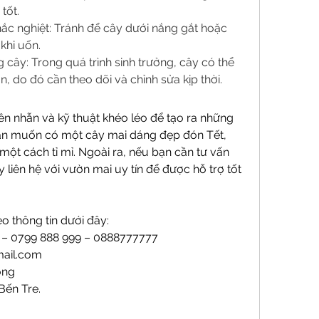
tốt.
khắc nghiệt: Tránh để cây dưới nắng gắt hoặc 
khi uốn.
 cây: Trong quá trình sinh trưởng, cây có thể 
 do đó cần theo dõi và chỉnh sửa kịp thời.
iên nhẫn và kỹ thuật khéo léo để tạo ra những 
ạn muốn có một cây mai dáng đẹp đón Tết, 
một cách tỉ mỉ. Ngoài ra, nếu bạn cần tư vấn 
liên hệ với vườn mai uy tín để được hỗ trợ tốt 
o thông tin dưới đây:
9 – 0799 888 999 – 0888777777
ail.com
ong
Bến Tre.