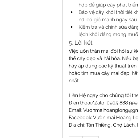
hợp để giúp cây phát triển 
Bảo vệ cây khỏi thời tiết 
nơi có gió mạnh ngay sau 
Kiểm tra và chỉnh sửa dáng
lệch khỏi dáng mong muốn,
5. Lời kết
Việc uốn thân mai đòi hỏi sự k
thế cây đẹp và hài hòa. Nếu b
hãy áp dụng các kỹ thuật trên 
hoặc tìm mua cây mai đẹp, hãy 
nhất.
Liên Hệ ngay cho chúng tôi the
Điện thoại/Zalo: 0905 888 99
Email: 
Vuonmaihoanglong@gm
Facebook: Vườn mai Hoàng L
Địa chỉ: Tân Thiềng, Chợ Lách, 