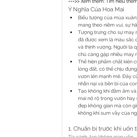
===>> Xem thêm: Tìm hiểu thêm
Ý Nghĩa Của Hoa Mai
Biểu tượng của mùa xuân:
mang theo niềm vui, sự h
Tượng trưng cho sự may m
đã được xem là màu sắc c
và thịnh vượng. Người ta q
chủ càng gặp nhiều may 
Thể hiện phẩm chất kiên 
lòng đất, có thể chịu đựng 
vươn lên mạnh mẽ. Đây cũng
nhẫn nại và bền bỉ của co
Tạo không khí đầm ấm và g
mai nở rộ trong vườn hay 
đẹp không gian mà còn gi
không khí sum vầy của ng
1. Chuẩn bị trước khi uốn 
Tỉa cành, tạo không gian uốn