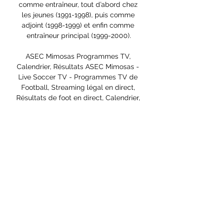
comme entraîneur, tout d’abord chez 
les jeunes (1991-1998), puis comme 
adjoint (1998-1999) et enfin comme 
entraîneur principal (1999-2000).

ASEC Mimosas Programmes TV, 
Calendrier, Résultats ASEC Mimosas - 
Live Soccer TV - Programmes TV de 
Football, Streaming légal en direct, 
Résultats de foot en direct, Calendrier, 
Grilles, Résultats, ...

Simba SC - ASEC Mimosas streaming 
gratuit 13.02.2022: live Pour regarder le 
13.02.2022 Simba SC - ASEC Mimosas 
Coupe de la Confédération CAF en 
streaming en direct, consultez 
fscore.cm et regardez tous les flux 
de ...

Match Berrichonne de Châteauroux vs 