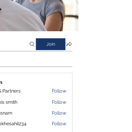
Join
s
 Partners
Follow
xis smith
Follow
isnam
Follow
m
okhesahil234
Follow
sahil234