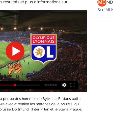
s résultats et plus d'informations sur ...
MD
See All
5,4 millions de voyageurs. Une gare située à 38 km d'Amiens [5], la gare TGV …

Metz - Lyon, les infos pratiques il y a 8 heures — Metz - Lyon, les infos pratiques. Equipe Pro. le 23/02/2024 à 11:16 musicale de Direct FM. Pensez à télécharger vos e-billets ! Face à l'affluence ...

Pour cette 7ème journée, le XV Breton se déplace à Colomiers, avec une pression moindre face à un des prétendants sérieux à la montée en Top 14.

CHARON Sébastien CLAVREUL Fabien CUEILLE Juliette CUTULLIC Catherine DAHMANI Lisa DARIDOR Axel DAVID Corentin . Direction régionale de la jeunesse, des sports et de la cohésion sociale 4 avenue du Bois Labbé – CS 94323 - 35043 Rennes Cedex - 02 23.48.24.00 - télécopie : 02.23.48.24.01 DELPON Arthur DENIS Mélanie DEVOS Lou DUPUIS Laura EL FILALI-JEFFROY Myriam ESPINOUSE Stéphanie.

Train Metz Lyon dès 15€ | Billets train pas chers Besoin de réserver un billet de train Metz Lyon ? | Les meilleures compagnies de train en Europe avec Omio | directs, Oui, il y a 3 trains par jour. carriers ...

L'art du meuble de rangement sur mesure n'a aucun secret pour SCHMIDT : dressing à aménager en angle ou sous pente, meuble TV design, bibliothèque murale avec cheminée intégrée, notre marque familiale déploie son savoir-faire depuis six décennies, tout en se mettant au diapason des nouvelles technologies et des styles très tendance.

Vous partez résider dans un Etat membre de l'UE, en Islande, au Liechtenstein, en Norvège ou en Suisse tout en continuant de travailler en France. La France est votre Etat d'affiliation. Aussi, vous relevez du régime français de sécurité sociale pour l'ensemble des risques de sécurité sociale.

La cote Monaco Rennes est en faveur de l’ASM qui, en cas de victoire, aurait le même nombre de points que leur adversaire du soir. Monaco marque et fait marquer. Favori du match à domicile, la cote pour une victoire de l’AS Monaco est de 1.80. A domicile, les Monégasques sont prolifiques devant le but adverse. Lors des trois derniers.

Fort de ce succès, l’Asec Mimosas se retrouve avec 53 points en 20 matchs disputés loin derrière son poursuivant direct qui est le Sporting Club de Gagnoa (2è) qui totalise 39 points, soit un écart de 14 longueurs, à quatre journées de la fin de la compétition. La seule réalisation de la rencontre est intervenue en première période.

Ci-dessous vous pouvez trouver où vous pouvez regarder le football en direct en ligne U18 Matchs amicaux dans International Youth. Nous n'énumérons que les sources légales de diffusion en direct et nous recueillons également des données sur la façon de regarder U18 Matchs amicaux à la TV.

Notre établissement est situé à 50 km au Sud Ouest de Paris et à 60 km au nord d'Orléans, au coeur même du Centre Hospitalier Sud Essonne à Etampes dans un cadre verdoyant, spacieux et lumineux.De confortables locaux neufs et une architecture innovante permettent de garantir aux patients qualité et sécurité des soins.

BIENVENUE sur le Site Officiel du S.M.BRUYERES Football - Affilié F.F.F. 503711 grâce à MonClub.net, portail gratuit de création de sites personnalisés pour clubs de foot pour ceux qui n'y connaissent rien en informatique ou qui n'ont pas le courage de se lancer dans un tel projet

Lituanie - Serbie résultat, compositions et score en direct live du match du 14 octobre 2019 à 20:45 (EURO 2016 - Éliminatoires Groupe B, Europe).

Metz vs Lyon : Résultats Match Live - Foot Direct Statistiques des matchs entre Metz - Lyon : score des matchs, moyenne de buts, buts marqués par quart d'heure...

En conclusion de la 12e journée de Lidl Starligue, Montpellier (5e, 17 pts) reçoit Saint-Raphaël (6e, 12 pts) ce jeudi 6 décembre à 20h45 au palais des sports René Bougnol.

Cette page vous permet de consulter les informations (but, résultat, commentaires) de l'affiche LA Galaxy II / Fresno FC. Vous pouvez intérargir sur ce match de football en déposant vos propres commentaires. Le coup d'envoi de ce match de foot entre Los Angeles Galaxy II et Fresno …

CA Antoniano Europa FC résultats en direct (et la vidéo diffusion en direct streaming en ligne) commence le 31.7.2019. à 18:00 temps UTC en Club Friendly Games,World.

Site de l'IUT de Chambéry / Université Savoie Mont Blanc. Programme. Formation d'un an par Alternance en cours d’habilitation pour la rentrée 2016-17.

Les Fidji ou les îles Fidji, en forme longue la république des Fidji (en fidjien Viti et Matanitu ko Viti, en anglais Fiji et Republic of Fiji, en hindi des Fidji Fiji, फ़िजी et Fiji Dvip Samooh Ganarajya, फ़िजी द्वीप समूह गणराज्य), est un pays d'Océanie situé dans l'océan Pacifique sud, à 744 km à l'ouest-nord-ouest des Tonga, à 788 km au sud-ouest de Wallis-et-Futuna et à 1 067 km au sud des Tuvalu.

Brassart Lille accueillera, à la rentrée 2020, ses étudiants dans un nouveau campus. Idéalement situé au coeur du Vieux Lille, le campus de notre école a été entièrement rénové et propose un environnement à la fois moderne et convivial, propice aux travaux d’équipes et individuels.

Pwd Bamenda Tonnerre Kalara Club de Yaoundé résultats en direct (et la vidéo diffusion en direct streaming en ligne) commence le 24.4.2019. à 14:00 temps UTC en Elite One,Cameroon.

Snowleader vous invite pour la deuxième année consécutive, à son événement : La rebloch’team fait son ciné ! RDV mardi 29 octobre à 19h à la salle Pierre Lamy au centre-ville d'Annecy (proche de la place Sainte-Claire), pour découvrir les films produits par nos ambassadeurs de la Rebloch’team.

Metz-OL en direct: Surprise dans la compo lyonnaise ? il y a 5 heures — Suivez en direct commenté le premier match du week-end de Ligue 1 entre le FC Metz et l'Olympique Lyonnais, ce vendredi soir (21h).

Gap-Rouen, le duel entre le 5ème du classement et le leader, quasiment indétronable du haut de ses 113 points ce vendredi soir. Mais les hommes de Luciano Basile ne voulaient pas rougir sous le feu des Dragons, malgré leur défaite 6 à 4. Premier tiers, les Rapaces acérés

Metz - Lyon : heure, chaîne, diffusion TV ? il y a 14 heures — Metz - Lyon est à suivre sur le direct Ligue 1 à partir de 21:00. Comment