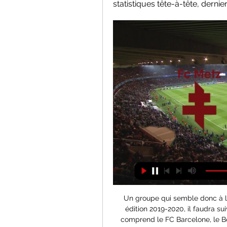
statistiques tête-à-tête, dernier
Un groupe qui semble donc à la portée des hommes de Sylvinho. Et dans cette édition 2019-2020, il faudra suivre avec attention les matches de la poule F, qui comprend le FC Barcelone, le Borussia Dortmund, l’Inter Milan et le Slavia Prague. Rendez-vous désormais dans quelques semaines pour le grand lancement de cette phase de poules de la.

programme rÉalisÉ by matilda kemazou. journal 20h equinoxe tv du jeudi 22 fevrier 2018 - february 22, 2018; 10 22 le zÉnith equinoxe tv du jeudi 22 fÉvrier 2018 - february 22, 2018

Ligue 1 Sénégal – Suivez en direct / live commenté la rencontre de Football opposant Mbour Petite Cote et Diaraf. Ce match se déroule le 10 février 2019 et débute à 17:00.

Elle est affiliée à la Fédération française de football et permet notamment le développement de la section jeune et la diffusion de bulletins et de publications [b 4]. L'OL fait donc son entrée en première division en 1951 pour redescendre aussitôt en deuxième division en 1952 après s'être classé à …

LFP.fr - Retrouvez toutes les statistiques avant-match (buts et séries) - AJ Auxerre / Gazélec FC Ajaccio - Saison 2019/2020 - Hashtag : #AJAGFCA LFP.fr - Ligue de Football Professionnel - Coupe de la Ligue BKT - Statistiques Avant-Match - - Gazélec FC Ajaccio / AJ Auxerre

BICIM Groupe BNP Paribas. La Banque Internationale pour le Commerce et l'Industrie au Mali, offre une large gamme de produits et services à ses clients.

voir streaming Leven les matche de Pays-Bas Eredivisie AZ Alkmaar - Heracles Almelo streaing Leven sur l'internet avec une bonne qualité du vu et en plus les buts et les résumés du match AZ Alkmaar vs Heracles Almelo Amsterdam streaming en direct Aujourd’hui/Samedi 27 mars 2010 .

Apejes de Mfou du footballeur international Idriss Caros Kameni a perdu hier sur ses propres installations, le match qu’il fallait absolument gagner pour rester dans la course pour la montée. Face à un concurrent direct, Aigle royal de la Menoua, Apejes a perdu sur le score de zéro but contre un. Conséquence, Apejes chute de la deuxième.

Read the publication. CYAN MAGENTA JAUNE NOIR Idriss Déby, nouveau président en exercice Mankeur Ndiaye pourdes décisions applicables » LUNDI 1ER FEVRIER 2016 45ème ANNÉE • N°13704 • ISSN 0850/0704 • 200 F.CFA • ZONE CFA 300 FRANCS MACKY SALL AU 26EME SOMMET DE L’UNION AFRICAINE CARICATURE OFFENSANTE DANS JEUNE AFRIQUE LIGUE 1.

Pour parier en ligne sur le Sport et le Turf ou jouer au Poker... bienvenue! Pas encore inscrits? Profitez dès maintenant des bonus pour montrer votre talent! Nos bonus de bienvenue : Sport = jusqu'à 100€ remboursés, Poker = jusqu'à 500€ de bonus + 4 tournois, Turf = versement doublé jusqu'à 250€ !

Metz - Olympique Lyonnais scores en direct, face-à- ... Metz. 4214. Metz · Lyon · Olympique Lyonnais. Chaînes de télévision. États-Unis Installez l'application Sofascore et suivez Metz Olympique Lyonnais en direct ...

Suivez en direct toute l'actualité "Namibie" : vivez l'info en live, en images et en vidéos. Participez, commentez et partager avec Franceinfo en temps réel !

Joueur Équipe Jeux Buts Pén Quota; 1: Luuk de Jong: PSV Eindhoven: 34: 28: 0: 0,82: Dušan Tadić: AFC Ajax: 34: 28: 11: 0,82: 3: Dalmau: Heracles Almelo: 31: 19: 0.

En poursuivant votre navigation sur ce site, vous acceptez l’utilisation de cookies pour vous proposer des services et offres adaptés à vos centres d’intérêts.

Résultat Dunkerque USL Avranches US en direct : retrouvez les statistiques de Dunkerque USL Avranches US, match du 17 May 2019 et suivez le score en live !

3a industrie est spécialisée dans la conception et la fabrication de vérins et systèmes hydrauliques en inox, basée à Brest dans le Finistère (Bretagne).

La gare d'Amiens, dite localement gare du Nord, est le centre névralgique de ce réseau de transport. En 2015, elle est la 18 e gare française (hors région parisienne) pour le trafic passagers, avec 