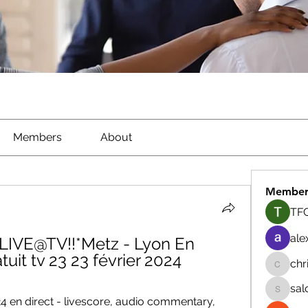
Members
About
Member
TFG
ale
 LIVE@TV!!*Metz - Lyon En 
uit tv 23 23 février 2024
chr
chrisna
sal
salokhe
24 en direct - livescore, audio commentary, 