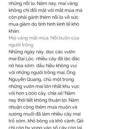
những nỗi lo. Năm nay, mai vàng 
không chỉ đối mặt với mất mùa mà 
còn phải gánh thêm nỗi lo về sức 
mua giảm do tình hình kinh tế khó 
khăn.
Mai vàng mất mùa: Nỗi buồn của 
người trồng
Những ngày này, dọc các vườn 
mai Đại Lộc, nhiều cây đã lác đác 
nở hoa sớm, dấu hiệu không vui 
với những người trồng mai. Ông 
Nguyễn Quang, chủ một trong 
những vườn mai lớn nhất khu vực 
với hơn 1.000 cây, chia sẻ:"Năm 
nay thời tiết không thuận lợi. Năm 
nhuận cộng thêm mưa muộn và 
sương muối đã làm nhiều cây mai 
trổ sớm, khô bông và khô cành. Giờ 
chỉ còn hy vọng vào số cây còn lại, 