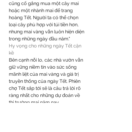
cũng cố gắng mua một cây mai 
hoặc một nhành mai để trang 
hoàng Tết. Người ta có thể chọn 
loại cây phù hợp với túi tiền hơn, 
nhưng mai vàng vẫn luôn hiện diện 
trong những ngày đầu năm."
Hy vọng cho những ngày Tết cận 
kề
Bên cạnh nỗi lo, các nhà vườn vẫn 
giữ vững niềm tin vào sức sống 
mãnh liệt của mai vàng và giá trị 
truyền thống của ngày Tết. Phiên 
chợ Tết sắp tới sẽ là câu trả lời rõ 
ràng nhất cho những dự đoán về 
thị trường mai năm nay.
Dẫu vậy, giữa những thử thách, mai 
vàng Đại Lộc vẫn tỏa sáng như 
một biểu tượng không thể thiếu 
của mùa xuân Việt Nam. Với sự 