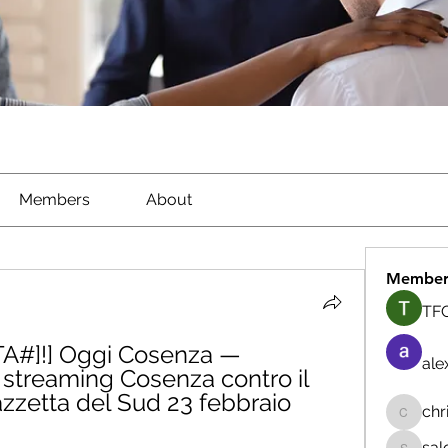
Members
About
Member
TFG
A#]!] Oggi Cosenza — 
ale
 streaming Cosenza contro il 
zetta del Sud 23 febbraio 
chr
chrisna
sal