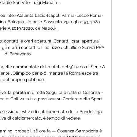
Stadio San Vito-Luigi Marulla ...

oa Inter-Atalanta Lazio-Napoli Parma-Lecce Roma-
no-Bologna Udinese-Sassuolo. 29 luglio 19:54 18a 
rie A 2019/2020, c’è Napoli-.

 contatti e orari apertura. Contatti, orari apertura 
 orari, i contatti e l'indirizzo dell'ufficio Servizi PRA 
di Benevento.

pagelle commentate del match del 9° turno di Serie A 
te l’Olimpico per 2-0, mentre la Roma esce tra i 
hi del proprio pubblico.

: la partita in diretta Segui la diretta di Cosenza - 
le. Coltiva la tua passione su Corriere dello Sport.

lla sessione estiva di calciomercato della Bundesliga. 
tiva di calciomercato, è tempo di vedere

aming, probabili 16 ore fa — Cosenza-Sampdoria è 