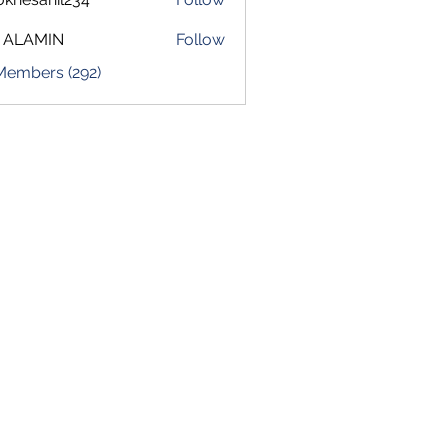
sahil234
 ALAMIN
Follow
 Members (292)