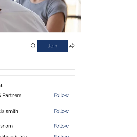
Join
s
 Partners
Follow
xis smith
Follow
isnam
Follow
m
okhesahil234
Follow