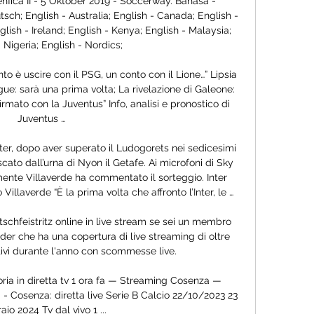
fica II - 5 Oktober 2019 - Soccerway. Bahasa - 
tsch; English - Australia; English - Canada; English - 
glish - Ireland; English - Kenya; English - Malaysia; 
 Nigeria; English - Nordics;

o è uscire con il PSG, un conto con il Lione…” Lipsia 
e: sarà una prima volta; La rivelazione di Galeone: 
mato con la Juventus” Info, analisi e pronostico di 
Juventus …

r, dopo aver superato il Ludogorets nei sedicesimi 
cato dall’urna di Nyon il Getafe. Ai microfoni di Sky 
emente Villaverde ha commentato il sorteggio. Inter 
Villaverde “È la prima volta che affronto l’Inter, le …

chfeistritz online in live stream se sei un membro 
eader che ha una copertura di live streaming di oltre 
ivi durante l'anno con scommesse live.

 in diretta tv 1 ora fa — Streaming Cosenza — 
- Cosenza: diretta live Serie B Calcio 22/10/2023 23 
aio 2024 Tv dal vivo 1 ...
