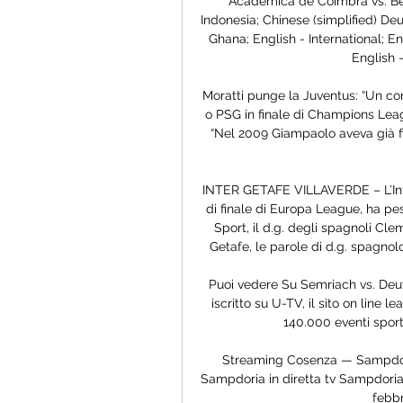
Academica de Coimbra vs. Ben
Indonesia; Chinese (simplified) Deu
Ghana; English - International; En
English -
Moratti punge la Juventus: “Un cont
o PSG in finale di Champions Leagu
“Nel 2009 Giampaolo aveva già fir
INTER GETAFE VILLAVERDE – L’Inte
di finale di Europa League, ha pes
Sport, il d.g. degli spagnoli Cl
Getafe, le parole di d.g. spagnolo 
Puoi vedere Su Semriach vs. Deuts
iscritto su U-TV, il sito on line l
140.000 eventi sport
Streaming Cosenza — Sampdoria
Sampdoria in diretta tv Sampdoria 
febbr