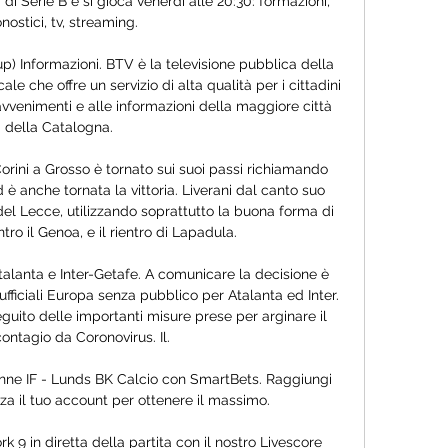
di Serie B e si gioca venerdì alle 20:30: formazioni, 
nostici, tv, streaming.

p) Informazioni. BTV è la televisione pubblica della 
ale che offre un servizio di alta qualità per i cittadini 
 avvenimenti e alle informazioni della maggiore città 
della Catalogna.

orini a Grosso è tornato sui suoi passi richiamando 
 è anche tornata la vittoria. Liverani dal canto suo 
el Lecce, utilizzando soprattutto la buona forma di 
tro il Genoa, e il rientro di Lapadula.

alanta e Inter-Getafe. A comunicare la decisione è 
ufficiali Europa senza pubblico per Atalanta ed Inter. 
uito delle importanti misure prese per arginare il 
contagio da Coronovirus. Il.

inne IF - Lunds BK Calcio con SmartBets. Raggiungi 
a il tuo account per ottenere il massimo.

rk 9 in diretta della partita con il nostro Livescore 