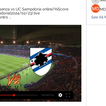
salokhe
senza vs UC Sampdoria online?AiScore 
MD
oria(2024/02/23) live 
tro ...
See All