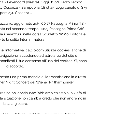
 - Feyenoord (diretta). Oggi, 11:00. Terzo Tempo 
ky Cosenza - Sampdoria (diretta). Logo canale di Sky 
port 251. Cosenza ...

erazzurre, aggiornate 24H. 00:27 Rassegna Prima TS - 
ncata nel secondo tempo 00:23 Rassegna Prima CdS - 
ona i nerazzurri nella corsa Scudetto 00:00 Editoriale 
to la solita Inter immatura

e. Informativa. calcio.com utilizza cookies, anche di 
avigazione, accedendo ad altre aree del sito o 
anifesti il tuo consenso all'uso dei cookies. Sì, sono 
d'accordo.

esenta una prima mondiale: la trasmissione in diretta 
r Night Concert dei Wiener Philharmoniker

rres ha poi continuato: "Abbiamo chiesto alla Uefa di 
e la situazione non cambia credo che non andremo in 
Italia a giocare.
