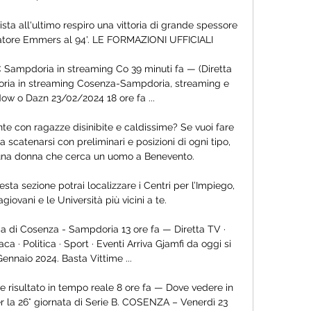
all'ultimo respiro una vittoria di grande spessore 
catore Emmers al 94'. LE FORMAZIONI UFFICIALI

C Sampdoria in streaming Co 39 minuti fa — (Diretta 
ria in streaming Cosenza-Sampdoria, streaming e 
 Now o Dazn 23/02/2024 18 ore fa ...

e con ragazze disinibite e caldissime? Se vuoi fare 
 scatenarsi con preliminari e posizioni di ogni tipo, 
 una donna che cerca un uomo a Benevento.

sta sezione potrai localizzare i Centri per l’Impiego, 
agiovani e le Università più vicini a te.

ma di Cosenza - Sampdoria 13 ore fa — Diretta TV · 
a · Politica · Sport · Eventi Arriva Gjamfi da oggi si 
Gennaio 2024. Basta Vittime ...

e risultato in tempo reale 8 ore fa — Dove vedere in 
r la 26° giornata di Serie B. COSENZA – Venerdì 23 