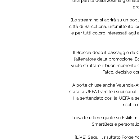
una partita della 26sima giornata 
pro
(Lo streaming si aprirà su un popu
città di Barcellona, un’emittente loc
e per tutti coloro interessati agli
Il Brescia dopo il passaggio da C
l’allenatore della promozione. Ed
vuole sfruttare il buon momento d
Falco, decisivo con
A porte chiuse anche Valencia-At
stata la UEFA tramite i suoi canali 
Ha sentenziato così la UEFA a seg
rischio 
Trova le ultime quote su Eskilsm
SmartBets e personalizz
[LIVE] Segui il risultato Forge Yo