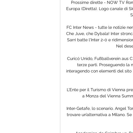
Prossime dirette - NOW TV Roma
Europa (Diretta). Logo canale di S
S
FC Inter News - tutte le notizie n
Che Juve, che Dybala! Inter stro
Sarri batte l'Inter 2-0 e ridimensi
Nel deser
Curicó Unido, Fußballverein aus Cil
terze parti. Proseguendo la n
interagendo con elementi del sito m
L’Ente per il Turismo di Vienna pr
a Monza del Vienna Summe
Inter-Getafe, lo scenario. Angel To
trovare un’alternativa a Milano. S