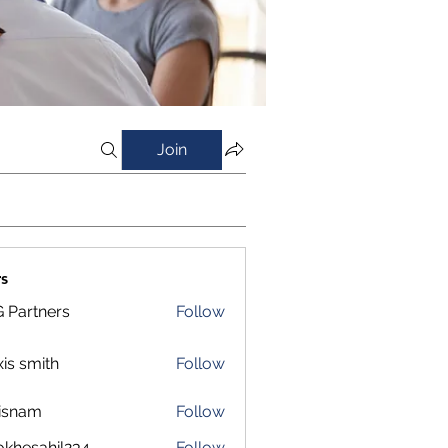
Join
s
 Partners
Follow
xis smith
Follow
isnam
Follow
m
okhesahil234
Follow