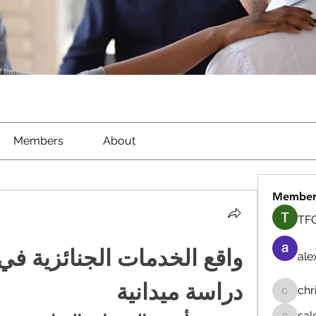
Members
About
Member
TFG
ale
دراسة ميدانية
chr
chrisna
sal