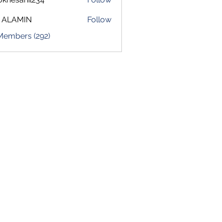
sahil234
 ALAMIN
Follow
 Members (292)